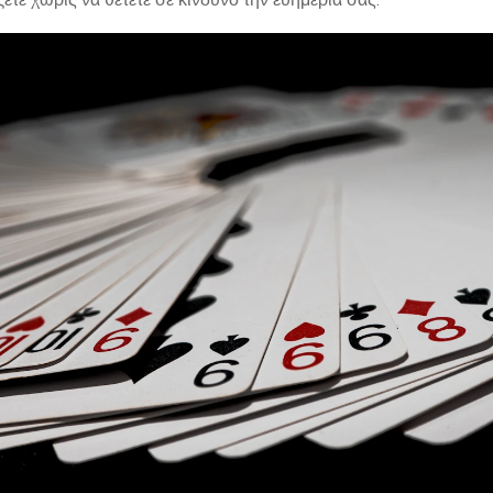
ετε χωρίς να θέτετε σε κίνδυνο την ευημερία σας.