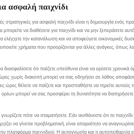
ια ασφαλή παιχνίδι
κές στρατηγικές για ασφαλή παιχνίδι είναι η δημιουργία ενός π
 μπορείτε να διαθέσετε για παιχνίδι και να μην ξεπεράσετε αυτ
 ελέγχετε την κατανάλωση και να αποφεύγετε οικονομικές δυσκ
οποιείτε χρήματα που προορίζονται για άλλες ανάγκες, όπως λ
 διασφαλίσετε ότι παίζετε υπεύθυνα είναι να ορίσετε χρονικά όρ
ρες χωρίς διακοπή μπορεί να σας οδηγήσει σε λάθος αποφάσει
ς ώρες θέλετε να παίζετε και προσπαθήστε να τηρείτε αυτούς 
ορίων μπορεί να σας προσφέρει τη δυνατότητα να διατηρήσετε
α γνωρίζετε πότε να σταματήσετε. Εάν αισθάνεστε ότι το παιχνίδ
χίζει να γίνεται προβληματική, είναι απαραίτητο να αναγνωρίσε
ην πλατφόρμα παιχνιδιού. Η αυτογνωσία και η αυτοπειθαρχία είν