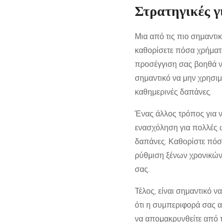
Στρατηγικές γ
Μια από τις πιο σημαντι
καθορίσετε πόσα χρήματα
προσέγγιση σας βοηθά να
σημαντικό να μην χρησιμ
καθημερινές δαπάνες.
Ένας άλλος τρόπος για να
ενασχόληση για πολλές ώ
δαπάνες. Καθορίστε πόσε
ρύθμιση ξένων χρονικών 
σας.
Τέλος, είναι σημαντικό ν
ότι η συμπεριφορά σας αρ
να απομακρυνθείτε από τ