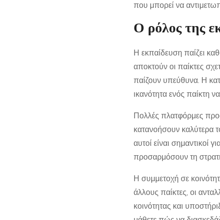
που μπορεί να αντιμετωπί
Ο ρόλος της ε
Η εκπαίδευση παίζει κα
αποκτούν οι παίκτες σχετ
παίζουν υπεύθυνα. Η κα
ικανότητα ενός παίκτη να
Πολλές πλατφόρμες προσφ
κατανοήσουν καλύτερα το
αυτοί είναι σημαντικοί 
προσαρμόσουν τη στρατη
Η συμμετοχή σε κοινότητε
άλλους παίκτες, οι αντα
κοινότητας και υποστήριξ