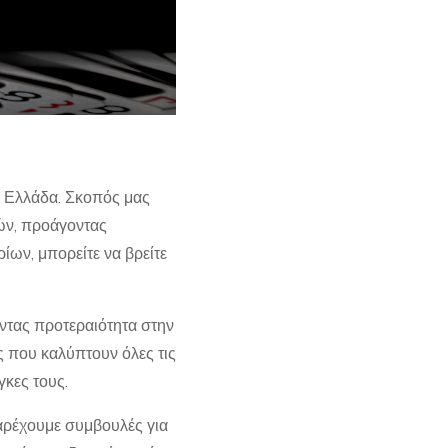
ν Ελλάδα. Σκοπός μας
ών, προάγοντας
ων, μπορείτε να βρείτε
οντας προτεραιότητα στην
ς που καλύπτουν όλες τις
γκες τους.
παρέχουμε συμβουλές για