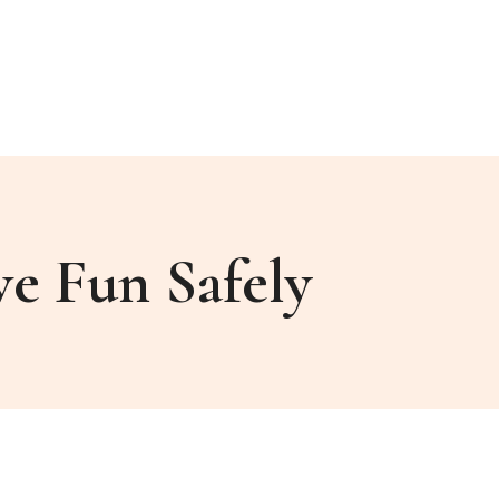
e Fun Safely