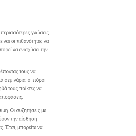
 περισσότερες γνώσεις
είναι οι πιθανότητες να
ορεί να ενισχύσει την
ρέποντας τους να
ά σεμινάρια, οι πόροι
ηθά τους παίκτες να
αποφάσεις.
ιμη. Οι συζητήσεις με
χύουν την αίσθηση
ς. Έτσι, μπορείτε να