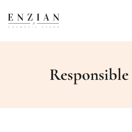
Responsible