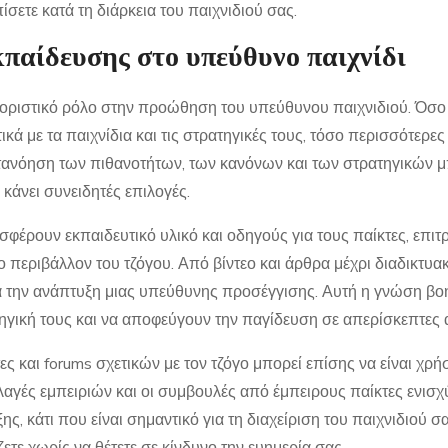
σετε κατά τη διάρκεια του παιχνιδιού σας.
κπαίδευσης στο υπεύθυνο παιχνίδι
θοριστικό ρόλο στην προώθηση του υπεύθυνου παιχνιδιού. Όσο
ικά με τα παιχνίδια και τις στρατηγικές τους, τόσο περισσότερες 
τανόηση των πιθανοτήτων, των κανόνων και των στρατηγικών μπ
 κάνει συνειδητές επιλογές.
έρουν εκπαιδευτικό υλικό και οδηγούς για τους παίκτες, επιτ
 περιβάλλον του τζόγου. Από βίντεο και άρθρα μέχρι διαδικτυακ
για την ανάπτυξη μιας υπεύθυνης προσέγγισης. Αυτή η γνώση βο
γική τους και να αποφεύγουν την παγίδευση σε απερίσκεπτες 
ς και forums σχετικών με τον τζόγο μπορεί επίσης να είναι χρήσ
λλαγές εμπειριών και οι συμβουλές από έμπειρους παίκτες ενισ
ης, κάτι που είναι σημαντικό για τη διαχείριση του παιχνιδιού σα