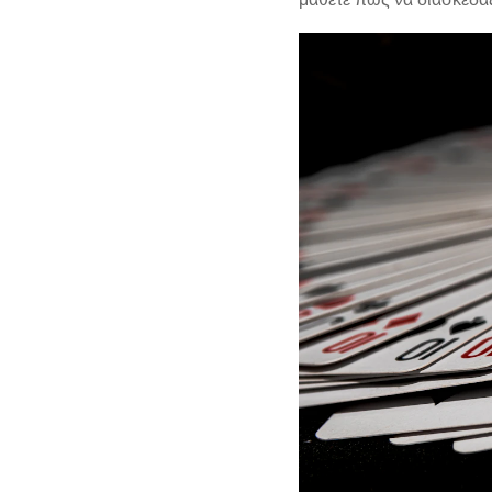
μάθετε πώς να διασκεδάζ