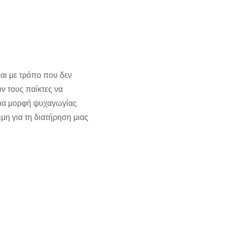
και με τρόπο που δεν
ν τους παίκτες να
ι μια μορφή ψυχαγωγίας
μη για τη διατήρηση μιας