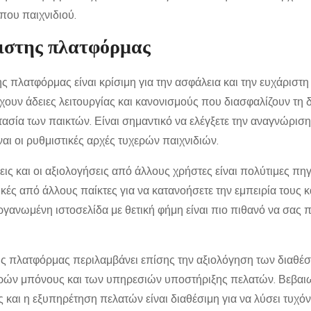
που παιχνιδιού.
πιστης πλατφόρμας
ς πλατφόρμας είναι κρίσιμη για την ασφάλεια και την ευχάριστη 
χουν άδειες λειτουργίας και κανονισμούς που διασφαλίζουν τη 
τασία των παικτών. Είναι σημαντικό να ελέγξετε την αναγνώρι
αι οι ρυθμιστικές αρχές τυχερών παιχνιδιών.
ις και οι αξιολογήσεις από άλλους χρήστες είναι πολύτιμες π
ικές από άλλους παίκτες για να κατανοήσετε την εμπειρία τους κα
γανωμένη ιστοσελίδα με θετική φήμη είναι πιο πιθανό να σας π
ης πλατφόρμας περιλαμβάνει επίσης την αξιολόγηση των διαθ
ν μπόνους και των υπηρεσιών υποστήριξης πελατών. Βεβαιωθε
 και η εξυπηρέτηση πελατών είναι διαθέσιμη για να λύσει τυχ