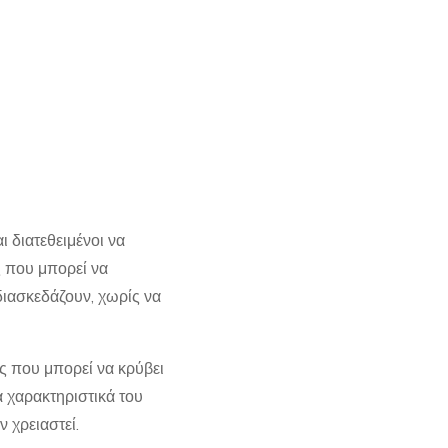
ι διατεθειμένοι να
ς που μπορεί να
διασκεδάζουν, χωρίς να
ς που μπορεί να κρύβει
α χαρακτηριστικά του
 χρειαστεί.