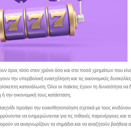
τουν όρια, τόσο στον χρόνο όσο και στο ποσό χρημάτων που είνα
γουν την υπερβολική ενασχόληση και τις οικονομικές δυσκολίε
σκεπτη κατανάλωση. Όλοι οι παίκτες έχουν τη δυνατότητα να 
ή ή την οικονομική τους κατάσταση.
αιχνίδι προάγει την ευαισθητοποίηση σχετικά με τους κινδύνου
αρρύνονται να ενημερώνονται για τις πιθανές παρενέργειες και τ
πορούν να αναγνωρίζουν τα σημάδια και να αναζητούν βοήθεια αν