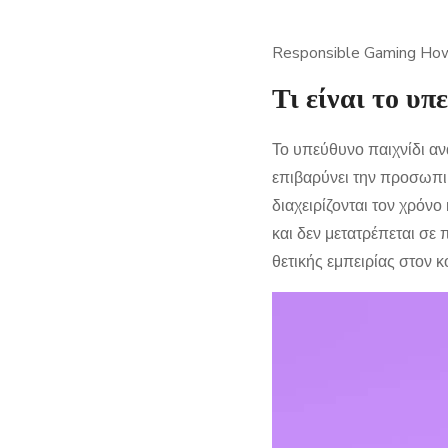
Responsible Gaming How
Τι είναι το υπ
Το υπεύθυνο παιχνίδι αν
επιβαρύνει την προσωπικ
διαχειρίζονται τον χρόνο
και δεν μετατρέπεται σε
θετικής εμπειρίας στον κ