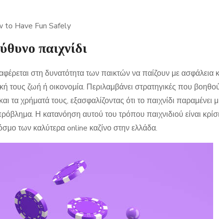
 to Have Fun Safely
εύθυνο παιχνίδι
αφέρεται στη δυνατότητα των παικτών να παίζουν με ασφάλεια 
ή τους ζωή ή οικονομία. Περιλαμβάνει στρατηγικές που βοηθού
 και τα χρήματά τους, εξασφαλίζοντας ότι το παιχνίδι παραμένε
 πρόβλημα. Η κατανόηση αυτού του τρόπου παιχνιδιού είναι κρίσι
όσμο των καλύτερα online καζίνο στην ελλάδα.