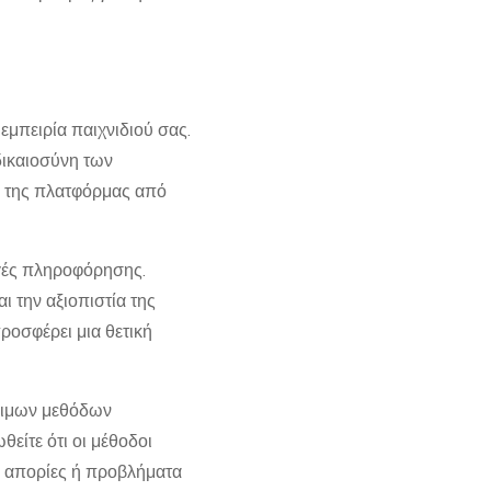
εμπειρία παιχνιδιού σας.
δικαιοσύνη των
ση της πλατφόρμας από
ηγές πληροφόρησης.
ι την αξιοπιστία της
ροσφέρει μια θετική
έσιμων μεθόδων
ίτε ότι οι μέθοδοι
όν απορίες ή προβλήματα