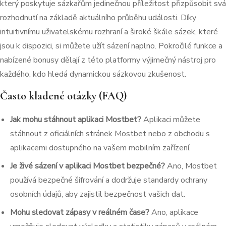
který poskytuje sázkařům jedinečnou příležitost přizpůsobit svá
rozhodnutí na základě aktuálního průběhu události. Díky
intuitivnímu uživatelskému rozhraní a široké škále sázek, které
jsou k dispozici, si můžete užít sázení naplno. Pokročilé funkce a
nabízené bonusy dělají z této platformy výjimečný nástroj pro
každého, kdo hledá dynamickou sázkovou zkušenost.
Často kladené otázky (FAQ)
Jak mohu stáhnout aplikaci Mostbet?
Aplikaci můžete
stáhnout z oficiálních stránek Mostbet nebo z obchodu s
aplikacemi dostupného na vašem mobilním zařízení.
Je živé sázení v aplikaci Mostbet bezpečné?
Ano, Mostbet
používá bezpečné šifrování a dodržuje standardy ochrany
osobních údajů, aby zajistil bezpečnost vašich dat.
Mohu sledovat zápasy v reálném čase?
Ano, aplikace