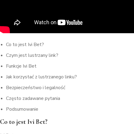
Co to jest Ivi Bet?
Czym jest lustrzany link?
Funkcje Ivi Bet
Jak korzystać z lustrzanego linku?
Bezpieczeństwo i legalność
Często zadawane pytania
Podsumowanie
Co to jest Ivi Bet?