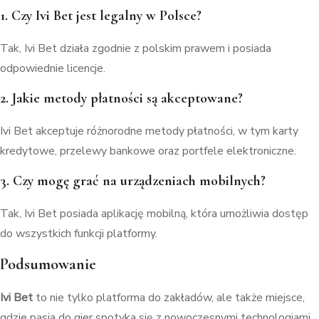
1. Czy Ivi Bet jest legalny w Polsce?
Tak, Ivi Bet działa zgodnie z polskim prawem i posiada
odpowiednie licencje.
2. Jakie metody płatności są akceptowane?
Ivi Bet akceptuje różnorodne metody płatności, w tym karty
kredytowe, przelewy bankowe oraz portfele elektroniczne.
3. Czy mogę grać na urządzeniach mobilnych?
Tak, Ivi Bet posiada aplikację mobilną, która umożliwia dostęp
do wszystkich funkcji platformy.
Podsumowanie
Ivi Bet
to nie tylko platforma do zakładów, ale także miejsce,
gdzie pasja do gier spotyka się z nowoczesnymi technologiami.