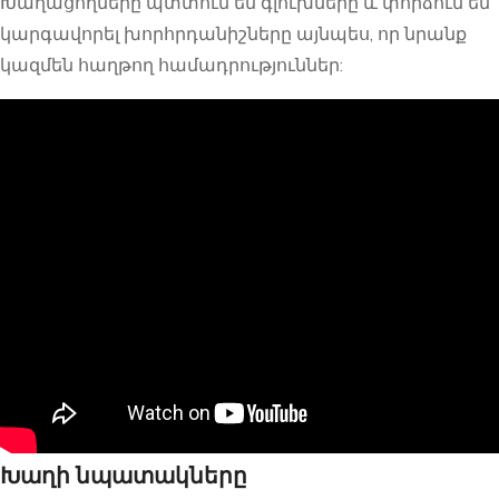
Խաղացողները պտտում են գլուխները և փորձում են
կարգավորել խորհրդանիշները այնպես, որ նրանք
կազմեն հաղթող համադրություններ:
Խաղի նպատակները