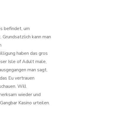
os befindet, um
t. Grundsatzlich kann man
n
illigung haben das gros
er Isle of Adult male,
 ausgegangen man sagt,
 das Eu vertrauen
schauen. Will
ufmerksam wieder und
Gangbar Kasino urteilen.