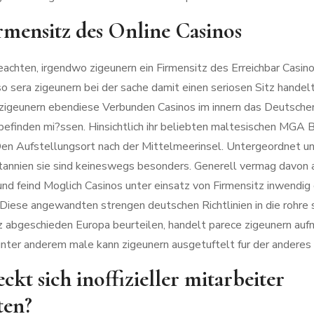
mensitz des Online Casinos
eachten, irgendwo zigeunern ein Firmensitz des Erreichbar Casin
 so sera zigeunern bei der sache damit einen seriosen Sitz handel
 zigeunern ebendiese Verbunden Casinos im innern das Deutsche
efinden mi?ssen. Hinsichtlich ihr beliebten maltesischen MGA B
n Aufstellungsort nach der Mittelmeerinsel. Untergeordnet uns
ritannien sie sind keineswegs besonders. Generell vermag davon
 und feind Moglich Casinos unter einsatz von Firmensitz inwendig
Diese angewandten strengen deutschen Richtlinien in die rohre 
tz abgeschieden Europa beurteilen, handelt parece zigeunern a
nter anderem male kann zigeunern ausgetuftelt fur der anderes 
ckt sich inoffizieller mitarbeiter
ten?