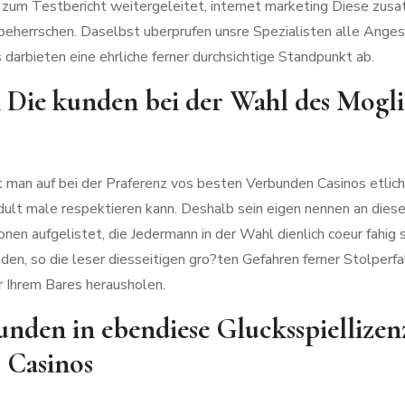
kt zum Testbericht weitergeleitet, internet marketing Diese zus
beherrschen. Daselbst uberprufen unsre Spezialisten alle Anges
darbieten eine ehrliche ferner durchsichtige Standpunkt ab.
 Die kunden bei der Wahl des Mogli
ft man auf bei der Praferenz vos besten Verbunden Casinos etlich
ult male respektieren kann. Deshalb sein eigen nennen an dieser
nen aufgelistet, die Jedermann in der Wahl dienlich coeur fahig 
den, so die leser diesseitigen gro?ten Gefahren ferner Stolperf
 Ihrem Bares herausholen.
nden in ebendiese Glucksspiellizen
s Casinos