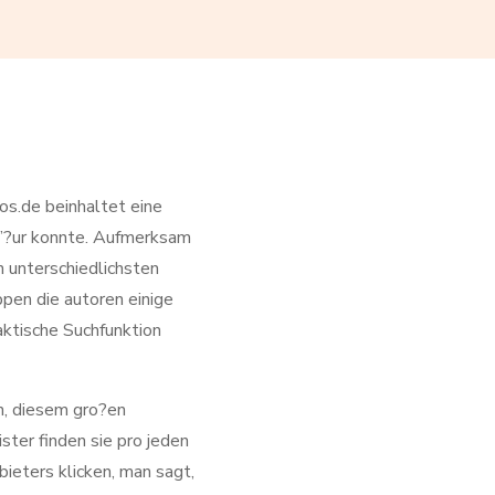
os.de beinhaltet eine
�”?ur konnte. Aufmerksam
n unterschiedlichsten
pen die autoren einige
aktische Suchfunktion
n, diesem gro?en
ter finden sie pro jeden
ieters klicken, man sagt,