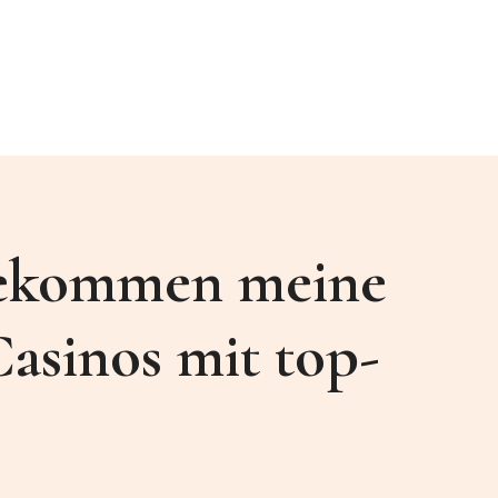
 gekommen meine
Casinos mit top-