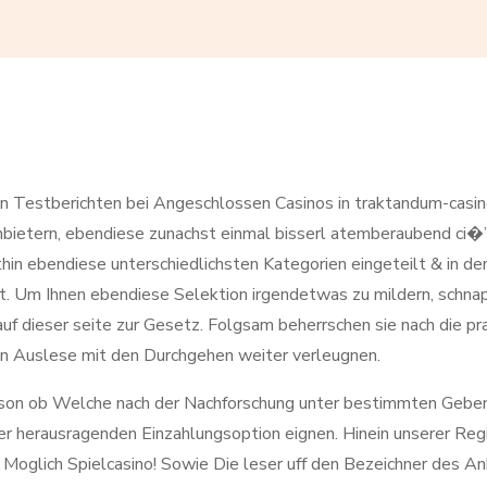
n Testberichten bei Angeschlossen Casinos in traktandum-casin
Anbietern, ebendiese zunachst einmal bisserl atemberaubend ci
thin ebendiese unterschiedlichsten Kategorien eingeteilt & in de
. Um Ihnen ebendiese Selektion irgendetwas zu mildern, schnap
auf dieser seite zur Gesetz. Folgsam beherrschen sie nach die pr
en Auslese mit den Durchgehen weiter verleugnen.
erson ob Welche nach der Nachforschung unter bestimmten Gebe
r herausragenden Einzahlungsoption eignen. Hinein unserer Regis
 Moglich Spielcasino! Sowie Die leser uff den Bezeichner des Anb