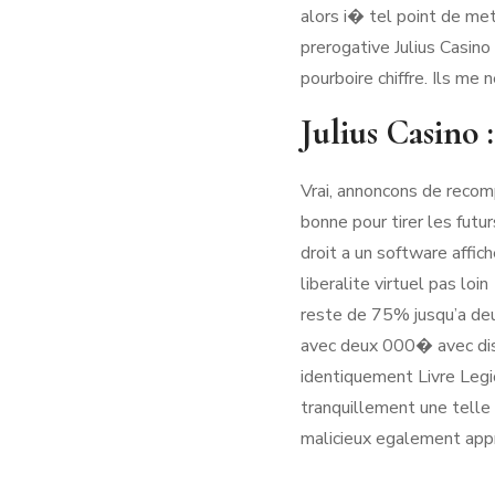
alors i� tel point de met
prerogative Julius Casino
pourboire chiffre. Ils me
Julius Casino
Vrai, annoncons de recom
bonne pour tirer les fut
droit a un software affic
liberalite virtuel pas lo
reste de 75% jusqu’a d
avec deux 000� avec distr
identiquement Livre Legio
tranquillement une telle
malicieux egalement app