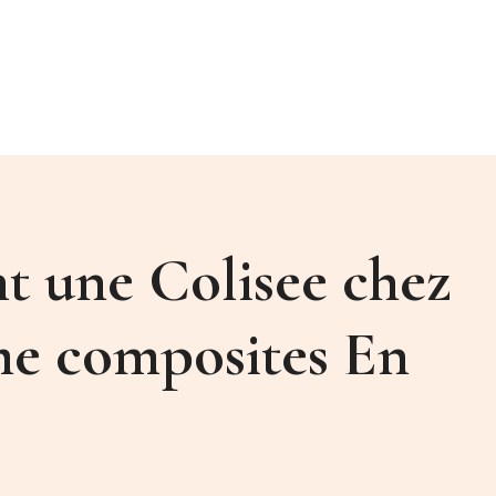
nt une Colisee chez
 me composites En