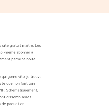
site gratuit maitre. Les
 toi-meme abonner a
tement parmi ce boite
qui genre vite, je trouve
uste que non font loin
VIP. Schematiquement,
z ont dissemblables
us de paquet en