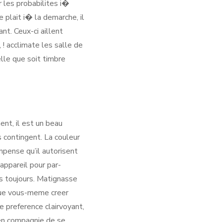
 les probabilites i�
 plait i� la demarche, il
nt. Ceux-ci aillent
 ! acclimate les salle de
elle que soit timbre
ent, il est un beau
 contingent. La couleur
pense qu’il autorisent
 appareil pour par-
s toujours. Matignasse
 que vous-meme creer
e preference clairvoyant,
n en compagnie de se