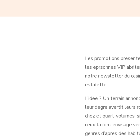
Les promotions presentes
les eprsonnes VIP abrite
notre newsletter du casi
estafette.
L’idee ? Un terrain annon
leur degre avertit leurs r
chez et quart-volumes, 
ceux-la font envisage ver
genres d’apres des habitu