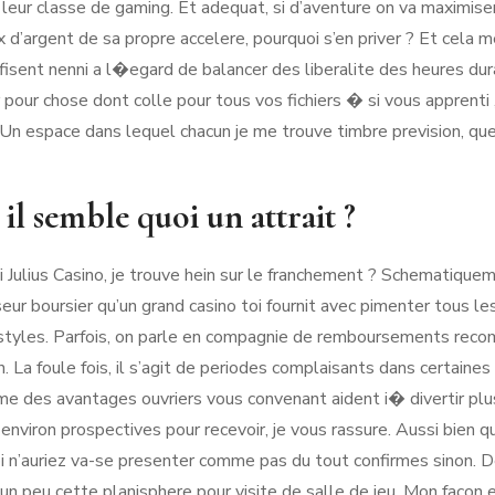
eur classe de gaming. Et adequat, si d’aventure on va maximiser
d’argent de sa propre accelere, pourquoi s’en priver ? Et cela me
fisent nenni a l�egard de balancer des liberalite des heures dura
 pour chose dont colle pour tous vos fichiers � si vous apprenti ,
? Un espace dans lequel chacun je me trouve timbre prevision, qu
 il semble quoi un attrait ?
i Julius Casino, je trouve hein sur le franchement ? Schematiquem
r boursier qu’un grand casino toi fournit avec pimenter tous les
styles. Parfois, on parle en compagnie de remboursements recom
n. La foule fois, il s’agit de periodes complaisants dans certaines
me des avantages ouvriers vous convenant aident i� divertir plu
 environ prospectives pour recevoir, je vous rassure. Aussi bien
oi n’auriez va-se presenter comme pas du tout confirmes sinon. D
a un peu cette planisphere pour visite de salle de jeu. Mon faco