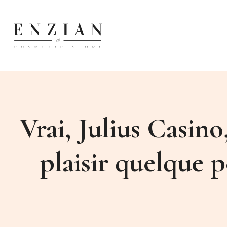
Vrai, Julius Casin
plaisir quelque 