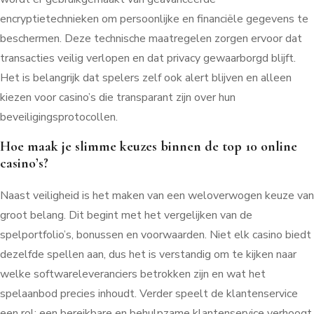
encryptietechnieken om persoonlijke en financiële gegevens te
beschermen. Deze technische maatregelen zorgen ervoor dat
transacties veilig verlopen en dat privacy gewaarborgd blijft.
Het is belangrijk dat spelers zelf ook alert blijven en alleen
kiezen voor casino’s die transparant zijn over hun
beveiligingsprotocollen.
Hoe maak je slimme keuzes binnen de top 10 online
casino’s?
Naast veiligheid is het maken van een weloverwogen keuze van
groot belang. Dit begint met het vergelijken van de
spelportfolio’s, bonussen en voorwaarden. Niet elk casino biedt
dezelfde spellen aan, dus het is verstandig om te kijken naar
welke softwareleveranciers betrokken zijn en wat het
spelaanbod precies inhoudt. Verder speelt de klantenservice
een rol; een bereikbare en behulpzame klantenservice verhoogt