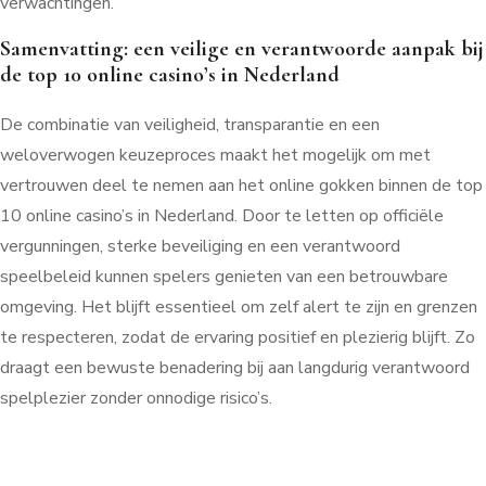
verwachtingen.
Samenvatting: een veilige en verantwoorde aanpak bij
de top 10 online casino’s in Nederland
De combinatie van veiligheid, transparantie en een
weloverwogen keuzeproces maakt het mogelijk om met
vertrouwen deel te nemen aan het online gokken binnen de top
10 online casino’s in Nederland. Door te letten op officiële
vergunningen, sterke beveiliging en een verantwoord
speelbeleid kunnen spelers genieten van een betrouwbare
omgeving. Het blijft essentieel om zelf alert te zijn en grenzen
te respecteren, zodat de ervaring positief en plezierig blijft. Zo
draagt een bewuste benadering bij aan langdurig verantwoord
spelplezier zonder onnodige risico’s.