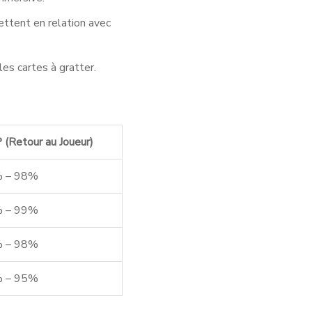
ettent en relation avec
les cartes à gratter.
(Retour au Joueur)
 – 98%
 – 99%
 – 98%
 – 95%