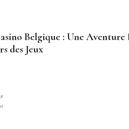
asino Belgique : Une Aventure 
rs des Jeux
ur
nt