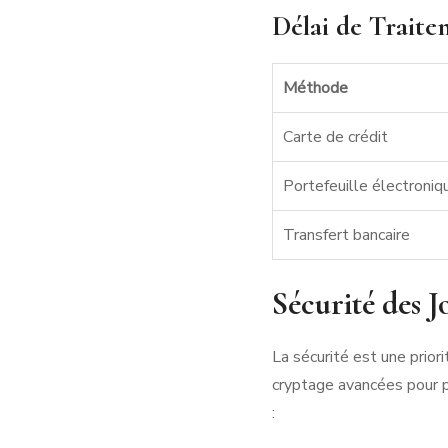
Délai de Traite
Méthode
Carte de crédit
Portefeuille électroniq
Transfert bancaire
Sécurité des J
La sécurité est une prior
cryptage avancées pour p
: