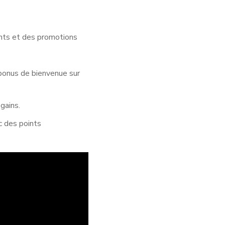
nts et des promotions
 bonus de bienvenue sur
gains.
c des points