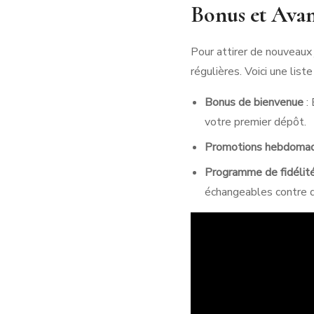
Bonus et Avan
Pour attirer de nouveaux
régulières. Voici une list
Bonus de bienvenue
: 
votre premier dépôt.
Promotions hebdomad
Programme de fidélit
échangeables contre d