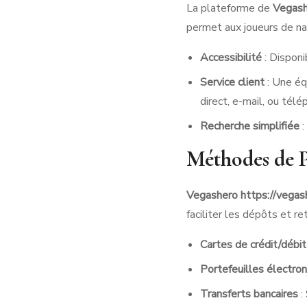
La plateforme de
Vegash
permet aux joueurs de nav
Accessibilité
: Disponi
Service client
: Une éq
direct, e-mail, ou télé
Recherche simplifiée
:
Méthodes de 
Vegashero https://vegas
faciliter les dépôts et ret
Cartes de crédit/débit
Portefeuilles électro
Transferts bancaires
: