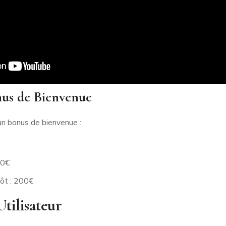
us de Bienvenue
un bonus de bienvenue :
00€
ôt : 200€
tilisateur