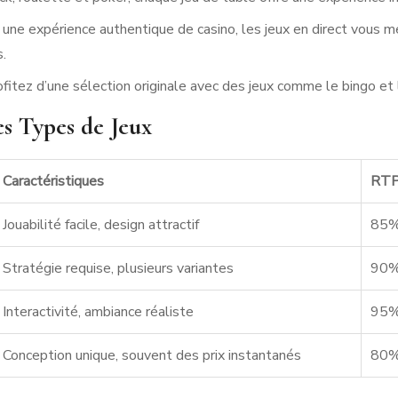
 une expérience authentique de casino, les jeux en direct vous m
s.
ofitez d’une sélection originale avec des jeux comme le bingo et 
s Types de Jeux
Caractéristiques
RTP 
Jouabilité facile, design attractif
85%
Stratégie requise, plusieurs variantes
90%
Interactivité, ambiance réaliste
95%
Conception unique, souvent des prix instantanés
80%