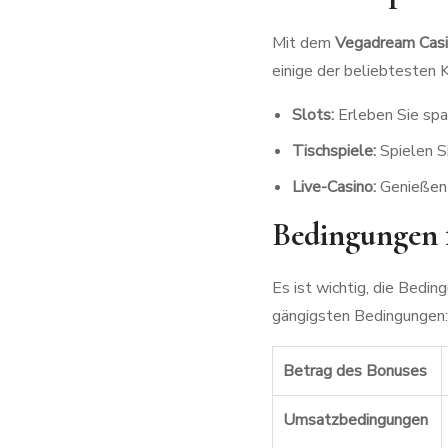
Mit dem
Vegadream Casi
einige der beliebtesten 
Slots:
Erleben Sie sp
Tischspiele:
Spielen Si
Live-Casino:
Genießen 
Bedingungen 
Es ist wichtig, die Bedi
gängigsten Bedingungen:
Betrag des Bonuses
Umsatzbedingungen