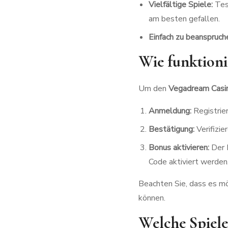
Vielfältige Spiele:
Test
am besten gefallen.
Einfach zu beanspruch
Wie funktioni
Um den
Vegadream Casin
Anmeldung:
Registrie
Bestätigung:
Verifizie
Bonus aktivieren:
Der 
Code aktiviert werden
Beachten Sie, dass es mö
können.
Welche Spiele