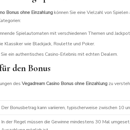
no Bonus ohne Einzahlung
können Sie eine Vielzahl von Spielen 
Kategorien:
annende Spielautomaten mit verschiedenen Themen und Jackpot
e Klassiker wie Blackjack, Roulette und Poker.
Sie ein authentisches Casino-Erlebnis mit echten Dealern.
für den Bonus
ngungen des
Vegadream Casino Bonus ohne Einzahlung
zu verstehe
Der Bonusbetrag kann variieren, typischerweise zwischen 10 un
In der Regel müssen die Gewinne mindestens 30 Mal umgesetz