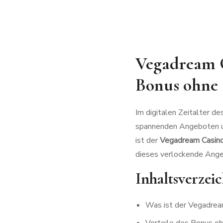
Vegadream C
Bonus ohne 
Im digitalen Zeitalter de
spannenden Angeboten und
ist der
Vegadream Casino
dieses verlockende Ange
Inhaltsverzeic
Was ist der Vegadrea