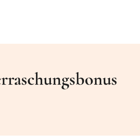
erraschungsbonus