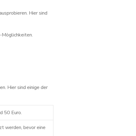
ausprobieren. Hier sind
-Möglichkeiten.
n. Hier sind einige der
d 50 Euro.
t werden, bevor eine