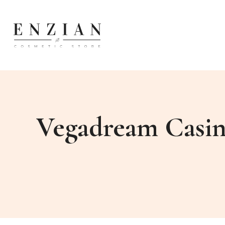
Vegadream Casin