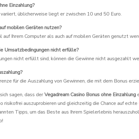
ohne Einzahlung?
ariiert, üblicherweise liegt er zwischen 10 und 50 Euro.
 auf mobilen Geräten nutzen?
l auf Ihrem Computer als auch auf mobilen Geräten genutzt wer
ie Umsatzbedingungen nicht erfülle?
en nicht erfüllt sind, können die Gewinne nicht ausgezahlt we
uszahlung?
rgrenze für die Auszahlung von Gewinnen, die mit dem Bonus erzi
ich sagen, dass der
Vegadream Casino Bonus ohne Einzahlung
e
no risikofrei auszuprobieren und gleichzeitig die Chance auf echt
nnten Tipps, um das Beste aus Ihrem Spielerlebnis herauszuhol
o!