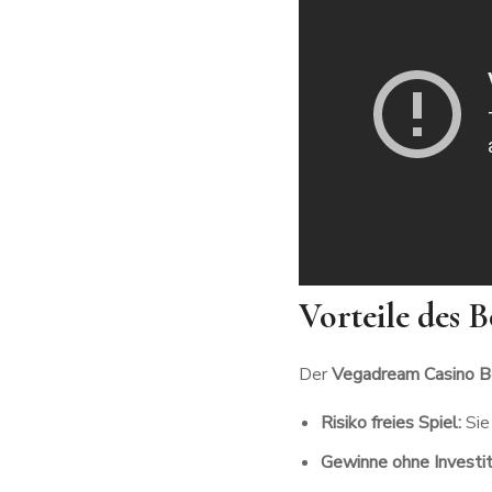
Vorteile des 
Der
Vegadream Casino B
Risiko freies Spiel:
Sie
Gewinne ohne Investit