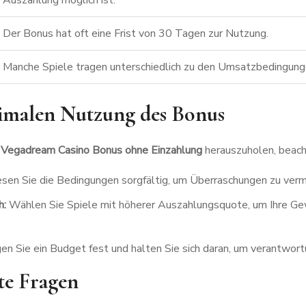
Auszahlung möglich ist.
Der Bonus hat oft eine Frist von 30 Tagen zur Nutzung.
Manche Spiele tragen unterschiedlich zu den Umsatzbedingunge
timalen Nutzung des Bonus
m
Vegadream Casino Bonus ohne Einzahlung
herauszuholen, beach
sen Sie die Bedingungen sorgfältig, um Überraschungen zu verm
h:
Wählen Sie Spiele mit höherer Auszahlungsquote, um Ihre Ge
n Sie ein Budget fest und halten Sie sich daran, um verantwort
lte Fragen