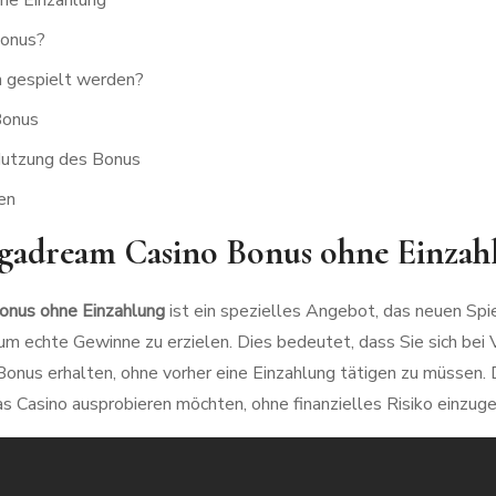
ne Einzahlung
Bonus?
 gespielt werden?
Bonus
Nutzung des Bonus
en
egadream Casino Bonus ohne Einzah
onus ohne Einzahlung
ist ein spezielles Angebot, das neuen Spi
 um echte Gewinne zu erzielen. Dies bedeutet, dass Sie sich b
Bonus erhalten, ohne vorher eine Einzahlung tätigen zu müssen. 
 das Casino ausprobieren möchten, ohne finanzielles Risiko einzug