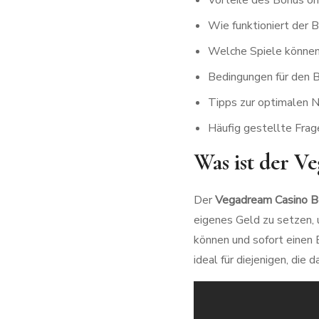
Vorteile des Bonus oh
Wie funktioniert der 
Welche Spiele können
Bedingungen für den 
Tipps zur optimalen 
Häufig gestellte Frag
Was ist der V
Der
Vegadream Casino B
eigenes Geld zu setzen,
können und sofort einen 
ideal für diejenigen, die