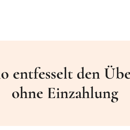
o entfesselt den Üb
ohne Einzahlung