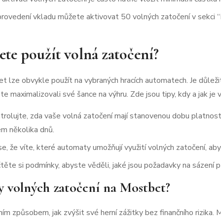
rovedení vkladu můžete aktivovat 50 volných zatočení v sekci 
ete použít volná zatočení?
 lze obvykle použít na vybraných hracích automatech. Je důležit
e maximalizovali své šance na výhru. Zde jsou tipy, kdy a jak je v
rolujte, zda vaše volná zatočení mají stanovenou dobu platnosti
m několika dnů.
e, že víte, které automaty umožňují využití volných zatočení, ab
ěte si podmínky, abyste věděli, jaké jsou požadavky na sázení 
y volných zatočení na Mostbet?
ním způsobem, jak zvýšit své herní zážitky bez finančního rizika.