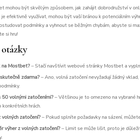
t mohou být skvělým způsobem, jak zahájit dobrodružství v onli
jak je efektivně využívat, mohou být vaší bránou k potenciálním vý
studovat podmínky a vyhnout se běžným chybám, abyste si maxi
te si hru!
 otázky
at na Mostbet?
– Stačí navštívit webové stránky Mostbet a vyplnit
í skutečně zdarma?
– Ano, volná zatočení nevyžadují žádný vklad,
podmínky.
 s 50 volnými zatočeními?
– Většinou je to omezeno na vybrané h
o konkrétních hrách.
z volných zatočení?
– Pokud splníte požadavky na sázení, můžete
běr výher z volných zatočení?
– Limit se může lišit, proto je důleži
y.