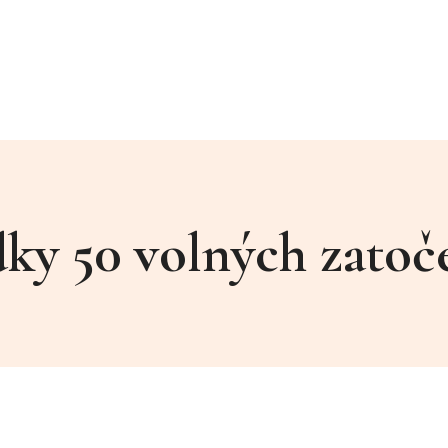
ky 50 volných zatoč