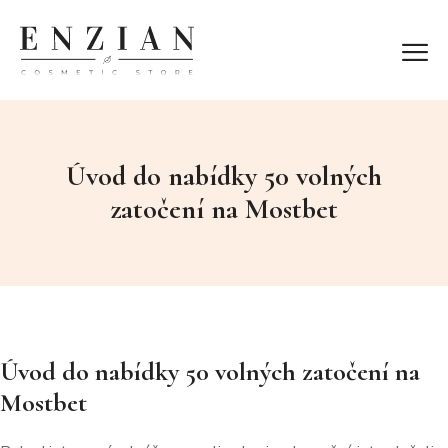
Úvod do nabídky 50 volných
zatočení na Mostbet
Úvod do nabídky 50 volných zatočení na
Mostbet