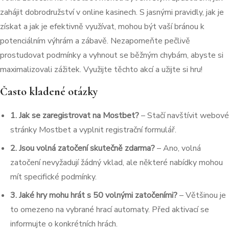
zahájit dobrodružství v online kasinech. S jasnými pravidly, jak je
získat a jak je efektivně využívat, mohou být vaší bránou k
potenciálním výhrám a zábavě. Nezapomeňte pečlivě
prostudovat podmínky a vyhnout se běžným chybám, abyste si
maximalizovali zážitek. Využijte těchto akcí a užijte si hru!
Často kladené otázky
1. Jak se zaregistrovat na Mostbet?
– Stačí navštívit webové
stránky Mostbet a vyplnit registrační formulář.
2. Jsou volná zatočení skutečně zdarma?
– Ano, volná
zatočení nevyžadují žádný vklad, ale některé nabídky mohou
mít specifické podmínky.
3. Jaké hry mohu hrát s 50 volnými zatočeními?
– Většinou je
to omezeno na vybrané hrací automaty. Před aktivací se
informujte o konkrétních hrách.