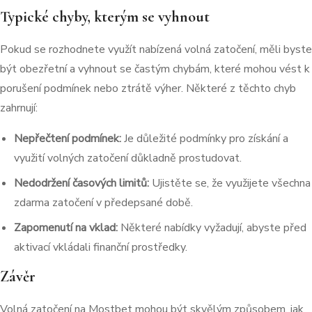
Typické chyby, kterým se vyhnout
Pokud se rozhodnete využít nabízená volná zatočení, měli byste
být obezřetní a vyhnout se častým chybám, které mohou vést k
porušení podmínek nebo ztrátě výher. Některé z těchto chyb
zahrnují:
Nepřečtení podmínek:
Je důležité podmínky pro získání a
využití volných zatočení důkladně prostudovat.
Nedodržení časových limitů:
Ujistěte se, že využijete všechna
zdarma zatočení v předepsané době.
Zapomenutí na vklad:
Některé nabídky vyžadují, abyste před
aktivací vkládali finanční prostředky.
Závěr
Volná zatočení na Mostbet mohou být skvělým způsobem, jak