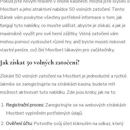
Pokud jste novým hráčem v online kasinech, možná jste slyšeli o
Mostbet a jeho atraktivní nabídce 50 volných zatočení. Tento
článek vám poskytne všechny potřebné informace o tom, jak
fungují tyto nabídky, co musíte udělat, abyste je získali, a jak je
maximálně využít pro své herní zážitky. Volná zatočení vám
mohou pomoci vyzkoušet různé hry, aniž byste museli riskovat
vlastní peníze, což činí Mostbet lákavým pro začátečníky.
Jak získat 50 volných zatočení?
Získání 50 volných zatočení na Mostbet je jednoduché a rychlé.
Jakmile se zaregistrujete na stránkách kasina, budete mít
možnost aktivovat tuto nabídku. Zde jsou kroky, jak na to:
Registrační proces:
Zaregistrujte se na webových stránkách
Mostbet vyplněním potřebných údajů.
Ověření účtu:
Potvrďte svůj účet kliknutím na odkaz, který