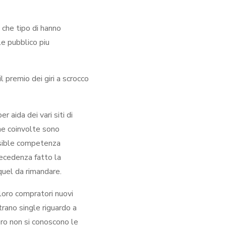
a che tipo di hanno
le pubblico piu
il premio dei giri a scrocco
r aida dei vari siti di
ine coinvolte sono
visible competenza
precedenza fatto la
quel da rimandare.
i loro compratori nuovi
trano single riguardo a
vero non si conoscono le