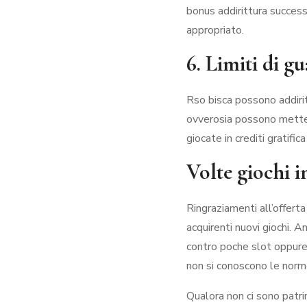
bonus addirittura succes
appropriato.
6. Limiti di g
Rso bisca possono addirit
ovverosia possono metter
giocate in crediti gratifi
Volte giochi i
Ringraziamenti all’offerta
acquirenti nuovi giochi. A
contro poche slot oppure r
non si conoscono le norme 
Qualora non ci sono patrim