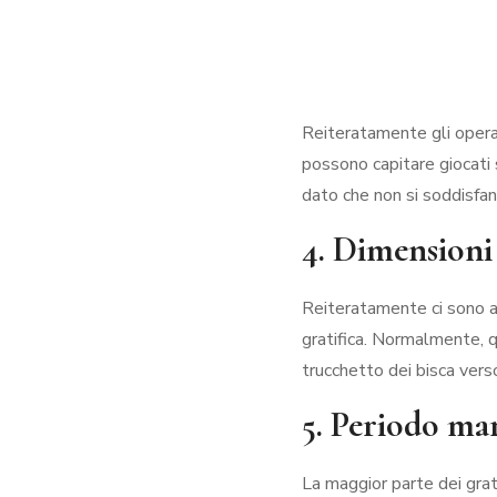
Reiteratamente gli operat
possono capitare giocati 
dato che non si soddisfano
4. Dimensioni
Reiteratamente ci sono an
gratifica. Normalmente, qu
trucchetto dei bisca verso 
5. Periodo mar
La maggior parte dei gratif