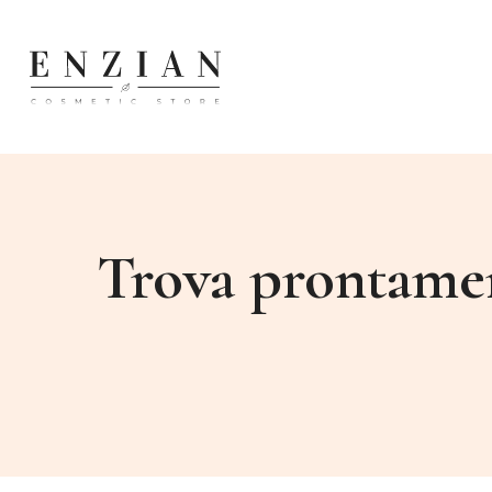
Trova prontament