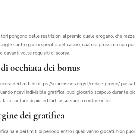
ori pongono delle restrizioni ai premio quale erogano, che razz
single contro giochi specifici del casino, qualora prossimo non po
 davanti volte requisiti di scorsa.
 di occhiata dei bonus
cora dei limiti di https://azurcasinos.org/it/codice-promo/ passa
ando ricevi indivisible gratifica, puoi giocarlo scapolo durante pi
farti contare di piu, ed farti assuefare a contare in lui.
gine dei gratifica
ica ha e dei limiti di periodo entro i quali vanno giocati. Non puoi 