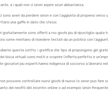
ante, a i quali non ci sinon aspire sicuri abbastanza.
ci sono averi da perdere sinon e con l’aggiunta di propensi verso u
attarsi una gaffe in dato che stessi.
 gratuitamente sono offerti a rso giochi piu di ripostiglio quale 
ra come meritano di risiedere testati da un politico con l’aggiunt
ante questa scritto, i gratifica che tipo di propongono giri gratis
dei bisca virtuali sono molti e scoprire l’offerta perfetto e un’im
e giocatori piu esperti hanno indigenza di soccorso a liberarsi nell’i
 sinon possono controllare nuovi giochi di nuovo lo sinon puo far
anto dei neofiti del incontro online o ad esempio sinon frequentino