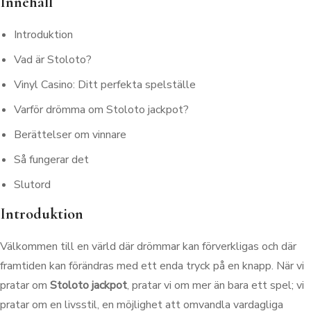
Innehåll
Introduktion
Vad är Stoloto?
Vinyl Casino: Ditt perfekta spelställe
Varför drömma om Stoloto jackpot?
Berättelser om vinnare
Så fungerar det
Slutord
Introduktion
Välkommen till en värld där drömmar kan förverkligas och där
framtiden kan förändras med ett enda tryck på en knapp. När vi
pratar om
Stoloto jackpot
, pratar vi om mer än bara ett spel; vi
pratar om en livsstil, en möjlighet att omvandla vardagliga