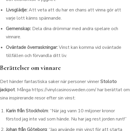
Livsglädje:
Att veta att du har en chans att vinna gör att
varje lott känns spännande.
Gemenskap:
Dela dina drömmar med andra spelare och
vinnare.
Oväntade överraskningar:
Vinst kan komma vid oväntade
tillfällen och förvandla ditt liv.
Berättelser om vinnare
Det händer fantastiska saker när personer vinner
Stoloto
jackpot
. Många https://vinylcasinosweden.com/ har berättat om
sina inspirerande resor efter sin vinst:
Karin från Stockholm
: “När jag vann 10 miljoner kronor
förstod jag inte vad som hände. Nu har jag rest jorden runt!”
Johan från Göteborg
: “Jag använde min vinst för att starta