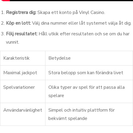
Registrera dig:
Skapa ett konto på Vinyl Casino.
Köp en lott:
Välj dina nummer eller låt systemet välja åt dig.
Följ resultatet:
Håll utkik efter resultaten och se om du har
vunnit.
Karakteristik
Betydelse
Maximal jackpot
Stora belopp som kan förändra livet
Spelvariationer
Olika typer av spel för att passa alla
spelare
Användarvänlighet
Simpel och intuitiv plattform för
bekvämt spelande