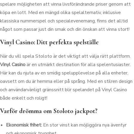
spelare möjligheten att vinna livsförändrande priser genom att
köpa en lott. Med en mängd olika spelalternativ, inklusive
klassiska nummerspel och specialevenemang, finns det alltid
något som passar just din smak och din önskan att vinna stort!
Vinyl Casino: Ditt perfekta spelställe
När du vill spela Stoloto är det viktigt att välja rätt plattform.
Vinyl Casino
är en utmärkt destination för alla spelentusiaster.
Här kan du njuta av en smidig spelupplevelse på alla enheter,
oavsett om du är hemma eller på språng. Med en stilren design
och användarvänligt gränssnitt blir spelandet på Vinyl Casino
både enkelt och roligt!
Varför drömma om Stoloto jackpot?
Ekonomisk frihet:
En stor vinst kan möjliggöra nya äventyr
och ekonomisk trygghet.