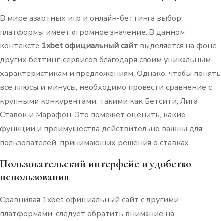
В мире азартных игр и онлайн-беттинга выбор
платформы имеет огромное значение. В данном
контексте
1xbet официальный сайт
выделяется на фоне
других беттинг-сервисов благодаря своим уникальным
характеристикам и предложениям. Однако, чтобы понять
все плюсы и минусы, необходимо провести сравнение с
крупными конкурентами, такими как Бетсити, Лига
Ставок и Марафон. Это поможет оценить, какие
функции и преимущества действительно важны для
пользователей, принимающих решения о ставках.
Пользовательский интерфейс и удобство
использования
Сравнивая 1xbet официальный сайт с другими
платформами, следует обратить внимание на