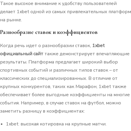
Такое высокое внимание к удобству пользователей
делает 1xbet одной из самых привлекательных платформ
на рынке.
Разнообразие ставок и коэффициентов
Когда речь идет о разнообразии ставок,
1xbet
официальный сайт
также демонстрирует впечатляющие
результаты. Платформа предлагает широкий выбор
спортивных событий и различных типов ставок – от
классических до специализированных. В отличие от
крупных конкурентов, таких как Марафон, 1xbet также
обеспечивает более выгодные коэффициенты на многие
события. Например, в случае ставок на футбол, можно
заметить разницу в коэффициентах:
1xbet: высокая котировка на крупные матчи.