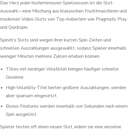
Das Herz jeder hochintensiven Spielsession ist die Slot-
Auswahl—eine Mischung aus klassischen Fruchtmaschinen und
modernen Video-Slots von Top‑Anbietern wie Pragmatic Play
und Quickspin.
Spinch’s Slots sind wegen ihrer kurzen Spin-Zeiten und
schnellen Auszahlungen ausgewählt, sodass Spieler innerhalb
weniger Minuten mehrere Zyklen erleben können.
Titles mit niedriger Volatilität bringen häufiger schnelle
Gewinne.
High-Volatility-Titel bieten größere Auszahlungen, werden
aber sparsam eingesetzt.
Bonus-Features werden innerhalb von Sekunden nach einem
Spin ausgelöst.
Spieler testen oft einen neuen Slot, indem sie eine einzelne