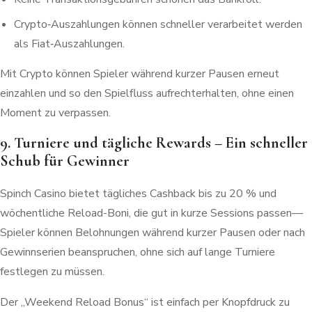
Crypto‑Auszahlungen können schneller verarbeitet werden
als Fiat‑Auszahlungen.
Mit Crypto können Spieler während kurzer Pausen erneut
einzahlen und so den Spielfluss aufrechterhalten, ohne einen
Moment zu verpassen.
9. Turniere und tägliche Rewards – Ein schneller
Schub für Gewinner
Spinch Casino bietet tägliches Cashback bis zu 20 % und
wöchentliche Reload-Boni, die gut in kurze Sessions passen—
Spieler können Belohnungen während kurzer Pausen oder nach
Gewinnserien beanspruchen, ohne sich auf lange Turniere
festlegen zu müssen.
Der „Weekend Reload Bonus“ ist einfach per Knopfdruck zu