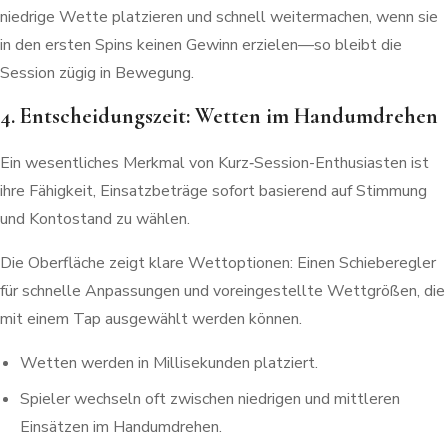
niedrige Wette platzieren und schnell weitermachen, wenn sie
in den ersten Spins keinen Gewinn erzielen—so bleibt die
Session zügig in Bewegung.
4. Entscheidungszeit: Wetten im Handumdrehen
Ein wesentliches Merkmal von Kurz‑Session-Enthusiasten ist
ihre Fähigkeit, Einsatzbeträge sofort basierend auf Stimmung
und Kontostand zu wählen.
Die Oberfläche zeigt klare Wettoptionen: Einen Schieberegler
für schnelle Anpassungen und voreingestellte Wettgrößen, die
mit einem Tap ausgewählt werden können.
Wetten werden in Millisekunden platziert.
Spieler wechseln oft zwischen niedrigen und mittleren
Einsätzen im Handumdrehen.