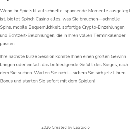
Wenn Ihr Spielstil auf schnelle, spannende Momente ausgelegt
ist, bietet Spinch Casino alles, was Sie brauchen—schnelle
Spins, mobile Bequemlichkeit, sofortige Crypto‑Einzahlungen
und Echtzeit-Belohnungen, die in Ihren vollen Terminkalender
passen.
Ihre nächste kurze Session könnte Ihnen einen großen Gewinn
bringen oder einfach das befriedigende Gefühl des Sieges, nach
dem Sie suchen. Warten Sie nicht—sichern Sie sich jetzt Ihren
Bonus und starten Sie sofort mit dem Spielen!
2026 Created by LaStudio