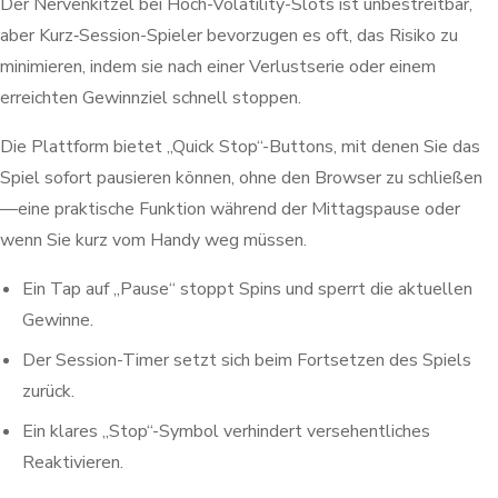
Der Nervenkitzel bei Hoch-Volatility-Slots ist unbestreitbar,
aber Kurz‑Session-Spieler bevorzugen es oft, das Risiko zu
minimieren, indem sie nach einer Verlustserie oder einem
erreichten Gewinnziel schnell stoppen.
Die Plattform bietet „Quick Stop“-Buttons, mit denen Sie das
Spiel sofort pausieren können, ohne den Browser zu schließen
—eine praktische Funktion während der Mittagspause oder
wenn Sie kurz vom Handy weg müssen.
Ein Tap auf „Pause“ stoppt Spins und sperrt die aktuellen
Gewinne.
Der Session-Timer setzt sich beim Fortsetzen des Spiels
zurück.
Ein klares „Stop“-Symbol verhindert versehentliches
Reaktivieren.