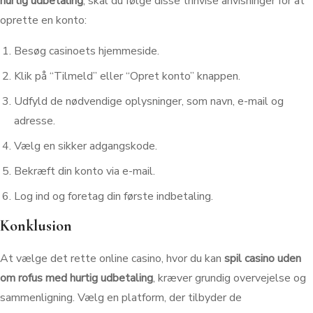
hurtig udbetaling
, skal du følge disse trinvise anvisninger for at
oprette en konto:
Besøg casinoets hjemmeside.
Klik på “Tilmeld” eller “Opret konto” knappen.
Udfyld de nødvendige oplysninger, som navn, e-mail og
adresse.
Vælg en sikker adgangskode.
Bekræft din konto via e-mail.
Log ind og foretag din første indbetaling.
Konklusion
At vælge det rette online casino, hvor du kan
spil casino uden
om rofus med hurtig udbetaling
, kræver grundig overvejelse og
sammenligning. Vælg en platform, der tilbyder de