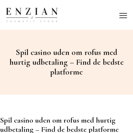
Spil casino uden om rofus med
hurtig udbetaling – Find de bedste
platforme
Spil casino uden om rofus med hurtig
udbetaling – Find de bedste platforme