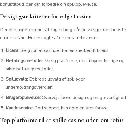
bonustilbud, der kan forbedre din spilloplevelse.
De vigtigste kriterier for valg af casino
Der er mange kriterier at tage i brug, når du vælger det bedste
online casino. Her er nogle af de mest relevante:
Licens:
Sørg for, at casinoet har en anerkendt licens.
Betalingsmetoder:
Vælg platforme, der tilbyder hurtige og
sikre betalingsmetoder.
Spiludvalg:
Et bredt udvalg af spil øger
underholdningsværdien.
Brugeroplevelse:
Overvej sidens design og brugervenlighed.
Kundeservice:
God support kan gøre en stor forskel.
Top platforme til at spille casino uden om rofus