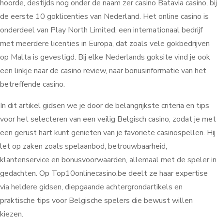
hoorde, destijds nog onder de naam zer casino Batavia casino, bij
de eerste 10 goklicenties van Nederland. Het online casino is
onderdeel van Play North Limited, een internationaal bedrijf
met meerdere licenties in Europa, dat zoals vele gokbedrijven
op Malta is gevestigd. Bij elke Nederlands goksite vind je ook
een linkje naar de casino review, naar bonusinformatie van het
betreffende casino.
In dit artikel gidsen we je door de belangrijkste criteria en tips
voor het selecteren van een veilig Belgisch casino, zodat je met
een gerust hart kunt genieten van je favoriete casinospellen. Hij
let op zaken zoals spelaanbod, betrouwbaarheid,
klantenservice en bonusvoorwaarden, allemaal met de speler in
gedachten. Op Top10onlinecasino.be deelt ze haar expertise
via heldere gidsen, diepgaande achtergrondartikels en
praktische tips voor Belgische spelers die bewust willen
kiezen.