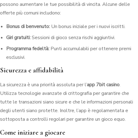
possono aumentare le tue possibilità di vincita. Alcune delle
offerte più comuni includono:
Bonus di benvenuto:
Un bonus iniziale per i nuovi iscritti.
Giri gratuiti:
Sessioni di gioco senza rischi aggiuntivi.
Programma fedeltà:
Punti accumulabili per ottenere premi
esclusivi.
Sicurezza e affidabilità
La sicurezza è una priorità assoluta per l’
app 7bit casino
.
Utilizza tecnologie avanzate di crittografia per garantire che
tutte le transazioni siano sicure e che le informazioni personali
degli utenti siano protette. Inoltre, l’app è regolamentata e
sottoposta a controlli regolari per garantire un gioco equo.
Come iniziare a giocare