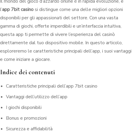
Il mondo del gioco d’azzardo online è in rapida evoluzione, e
l’
app 7bit casino
si distingue come una delle migliori opzioni
disponibili per gli appassionati del settore. Con una vasta
gamma di giochi, offerte imperdibili e un’interfaccia intuitiva,
questa app ti permette di vivere l’esperienza del casinò
direttamente dal tuo dispositivo mobile. In questo articolo,
esploreremo le caratteristiche principali dell’app, i suoi vantaggi
e come iniziare a giocare.
Indice dei contenuti
Caratteristiche principali dell’app 7bit casino
Vantaggi dell’utilizzo dell’app
I giochi disponibili
Bonus e promozioni
Sicurezza e affidabilità