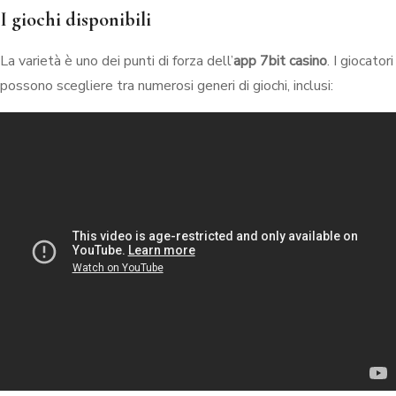
I giochi disponibili
La varietà è uno dei punti di forza dell’
app 7bit casino
. I giocatori
possono scegliere tra numerosi generi di giochi, inclusi: