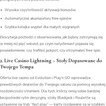
Wysoka częstotliwość aktywacji bonusów
Automatyczne akumulatory free‑spinów
Szybka kolejka wypłat dla małych wygranych
Ekscytacja pochodzi z obserwowania, jak bębny zatrzymują się
w mniej niż pięć sekund, po czym natychmiast pojawia się
powiadomienie, czy trafiłeś jackpot, czy otrzymałeś free spin.
2. Live Casino Lightning – Stoły Dopasowane do
Twojego Tempa
Oferta live casino od Evolution i Play’n GO wprowadza
prawdziwych dealerów do Twojego salonu za pomocą wysokiej
rozdzielczości strumieni. Dla tych, którzy cenią sobie bardziej
bezpośredni rytm decyzyjny, stoły Blackjack i Roulette są
ustawione na tryb “fast play” — karty rozdawane są w szybkim