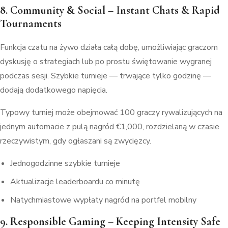
8. Community & Social – Instant Chats & Rapid
Tournaments
Funkcja czatu na żywo działa całą dobę, umożliwiając graczom
dyskusję o strategiach lub po prostu świętowanie wygranej
podczas sesji. Szybkie turnieje — trwające tylko godzinę —
dodają dodatkowego napięcia.
Typowy turniej może obejmować 100 graczy rywalizujących na
jednym automacie z pulą nagród €1,000, rozdzielaną w czasie
rzeczywistym, gdy ogłaszani są zwycięzcy.
Jednogodzinne szybkie turnieje
Aktualizacje leaderboardu co minutę
Natychmiastowe wypłaty nagród na portfel mobilny
9. Responsible Gaming – Keeping Intensity Safe