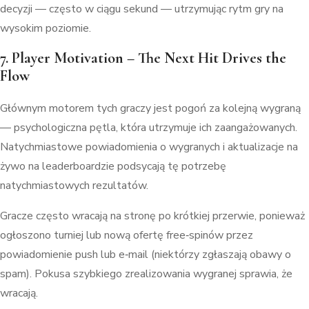
decyzji — często w ciągu sekund — utrzymując rytm gry na
wysokim poziomie.
7. Player Motivation – The Next Hit Drives the
Flow
Głównym motorem tych graczy jest pogoń za kolejną wygraną
— psychologiczna pętla, która utrzymuje ich zaangażowanych.
Natychmiastowe powiadomienia o wygranych i aktualizacje na
żywo na leaderboardzie podsycają tę potrzebę
natychmiastowych rezultatów.
Gracze często wracają na stronę po krótkiej przerwie, ponieważ
ogłoszono turniej lub nową ofertę free‑spinów przez
powiadomienie push lub e‑mail (niektórzy zgłaszają obawy o
spam). Pokusa szybkiego zrealizowania wygranej sprawia, że
wracają.