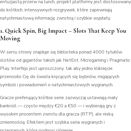
entuzjastą przerw na lunch, projekt platformy jest dostosowany
do krótkich, intensywnych rozgrywek, które zapewniają
natychmiastową informację zwrotną i szybkie wypłaty.
1. Quick Spin, Big Impact – Slots That Keep You
Moving
W sercu strony znajduje się biblioteka ponad 4000 tytułów
slotów od gigantów takich jak NetEnt, Microgaming i Pragmatic
Play. Interfejs jest uproszczony, tak aby jedno kliknięcie
przenosiło Cię do świata kręcących się bębnów, migających
symboli i powiadomień o natychmiastowych wygranych.
Gracze preferujący krótkie serie zazwyczaj ustawiają mały
bankroll — często między €20 a €50 — i wybierają gry z
wysokim procentem zwrotu dla gracza (RTP), ale niską
zmiennością. Efektem jest szybka seria wygranych i
przegranych, która podnosi ciśnienie.