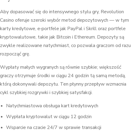
Aby dopasować się do intensywnego stylu gry, Revolution
Casino oferuje szeroki wybór metod depozytowych — w tym
karty kredytowe, e‑portfele jak PayPal i Skrill oraz portfele
kryptowalutowe, takie jak Bitcoin i Ethereum. Depozyty są
zwykle realizowane natychmiast, co pozwala graczom od razu
rozpocząć grę.
Wypłaty małych wygranych są równie szybkie; większość
graczy otrzymuje środki w ciągu 24 godzin tą samą metodą,
którą dokonywali depozytu. Ten płynny przepływ wzmacnia
cykl szybkiej rozgrywki i szybkiej satysfakcji.
Natychmiastowa obsługa kart kredytowych
Wypłata kryptowalut w ciągu 12 godzin
Wsparcie na czacie 24/7 w sprawie transakcji