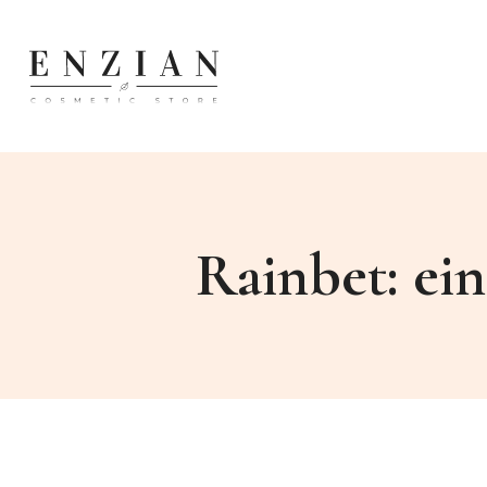
Rainbet: ei