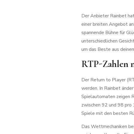
Der Anbieter Rainbet hat
einer breiten Angebot an
spannende Bühne für Glüc
unterschiedlichen Gesich
um das Beste aus deinem
RTP-Zahlen n
Der Return to Player (RTP
werden. In Rainbet änder
Spielautomaten zeigen R
zwischen 92 und 98 pro 1
Spiele mit den besten R
Das Wettmechaniken bei R