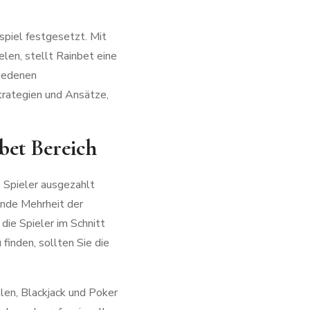
spiel festgesetzt. Mit
len, stellt Rainbet eine
hiedenen
trategien und Ansätze,
bet Bereich
e Spieler ausgezahlt
ende Mehrheit der
ie Spieler im Schnitt
inden, sollten Sie die
len, Blackjack und Poker