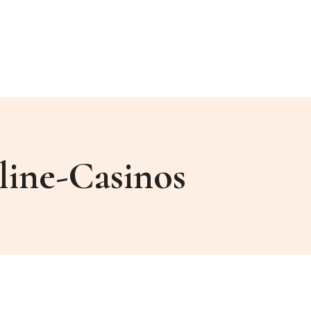
line-Casinos