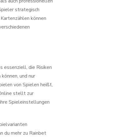
als auch professionellen
Spieler strategisch
e Kartenzählen können
 verschiedenen
 essenziell, die Risiken
n können, und nur
pielen von Spielen heißt,
nline stellt zur
ihre Spieleinstellungen
pielvarianten
nn du mehr zu Rainbet