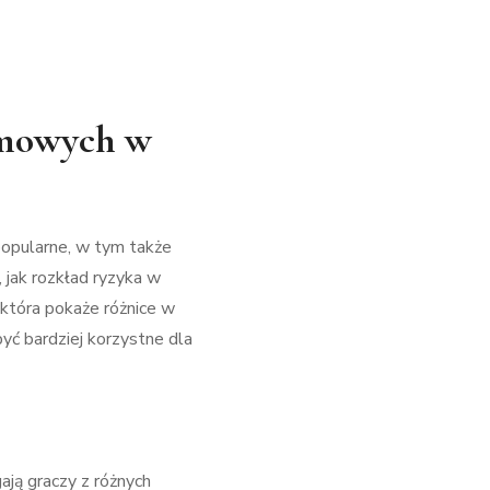
lmowych w
 popularne, w tym także
 jak rozkład ryzyka w
 która pokaże różnice w
yć bardziej korzystne dla
ają graczy z różnych