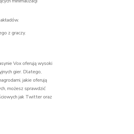
ących minimalizacji
zakładów.
ego z graczy.
synie Vox oferują wysoki
yjnych gier. Dlatego,
agrodami, jakie oferują
ych, możesz sprawdzić
ciowych jak Twitter oraz