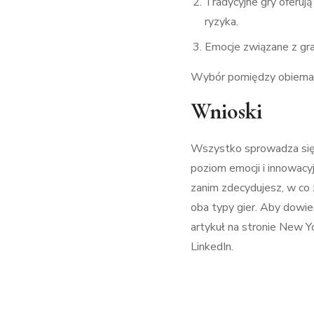
Tradycyjne gry oferują
ryzyka.
Emocje związane z gra
Wybór pomiędzy obiema kat
Wnioski
Wszystko sprowadza się d
poziom emocji i innowacyjn
zanim zdecydujesz, w co z
oba typy gier. Aby dowi
artykuł na stronie New Y
LinkedIn.