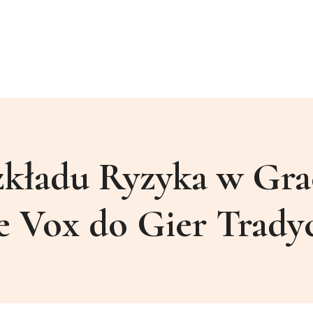
kładu Ryzyka w Gr
e Vox do Gier Trady