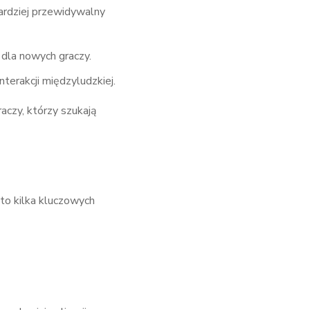
ardziej przewidywalny
 dla nowych graczy.
terakcji międzyludzkiej.
aczy, którzy szukają
Oto kilka kluczowych