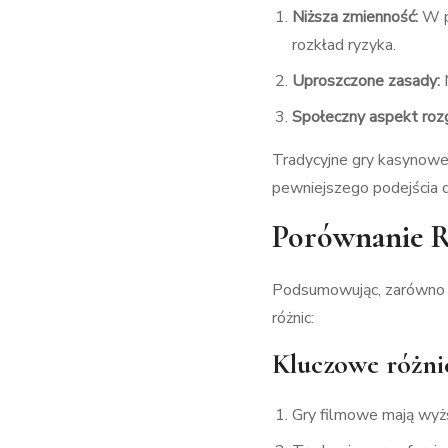
Niższa zmienność:
W pr
rozkład ryzyka.
Uproszczone zasady:
M
Społeczny aspekt roz
Tradycyjne gry kasynowe,
pewniejszego podejścia d
Porównanie R
Podsumowując, zarówno gr
różnic:
Kluczowe różni
Gry filmowe mają wyżs