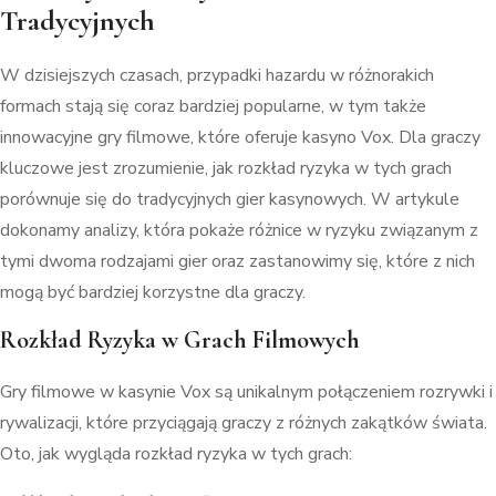
Tradycyjnych
W dzisiejszych czasach, przypadki hazardu w różnorakich
formach stają się coraz bardziej popularne, w tym także
innowacyjne gry filmowe, które oferuje kasyno Vox. Dla graczy
kluczowe jest zrozumienie, jak rozkład ryzyka w tych grach
porównuje się do tradycyjnych gier kasynowych. W artykule
dokonamy analizy, która pokaże różnice w ryzyku związanym z
tymi dwoma rodzajami gier oraz zastanowimy się, które z nich
mogą być bardziej korzystne dla graczy.
Rozkład Ryzyka w Grach Filmowych
Gry filmowe w kasynie Vox są unikalnym połączeniem rozrywki i
rywalizacji, które przyciągają graczy z różnych zakątków świata.
Oto, jak wygląda rozkład ryzyka w tych grach: