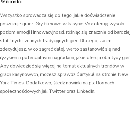
Wnioski
Wszystko sprowadza się do tego, jakie doświadczenie
poszukuje gracz. Gry filmowe w kasynie Vox oferują wysoki
poziom emocji i innowacyjności, różniąc się znacznie od bardziej
stabilnych i znanych tradycyjnych gier. Dlatego, zanim
zdecydujesz, w co zagrać dalej, warto zastanowić się nad
ryzykiem i potencjalnymi nagrodami, jakie oferują oba typy gier.
Aby dowiedzieć się więcej na temat aktualnych trendów w
grach kasynowych, możesz sprawdzić artykuł na stronie New
York Times. Dodatkowo, śledź nowinki na platformach
społecznościowych jak Twitter oraz LinkedIn.