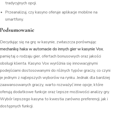
tradycyjnych opcji.
Przeanalizuj, czy kasyno oferuje aplikacje mobilne na
smartfony.
Podsumowanie
Decydując się na grę w kasynie, zwłaszcza porównując
mechanikę haka w automacie do innych gier w kasynie Vox
,
pamiętaj o rodzaju gier, ofertach bonusowych oraz jakości
obsługi klienta. Kasyno Vox wyróżnia się innowacyjnymi
podejściami dostosowanymi do różnych typów graczy, co czyni
je jednym z najlepszych wyborów na rynku. Jednak dla bardziej
zaawansowanych graczy, warto rozważyć inne opcje, które
oferują dodatkowe funkcje oraz lepsze możliwości analizy gry.
Wybór lepszego kasyna to kwestia zarówno preferencji, jak i
dostępnych funkcji.