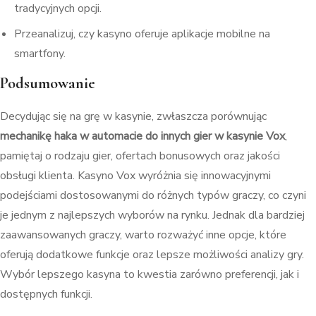
tradycyjnych opcji.
Przeanalizuj, czy kasyno oferuje aplikacje mobilne na
smartfony.
Podsumowanie
Decydując się na grę w kasynie, zwłaszcza porównując
mechanikę haka w automacie do innych gier w kasynie Vox
,
pamiętaj o rodzaju gier, ofertach bonusowych oraz jakości
obsługi klienta. Kasyno Vox wyróżnia się innowacyjnymi
podejściami dostosowanymi do różnych typów graczy, co czyni
je jednym z najlepszych wyborów na rynku. Jednak dla bardziej
zaawansowanych graczy, warto rozważyć inne opcje, które
oferują dodatkowe funkcje oraz lepsze możliwości analizy gry.
Wybór lepszego kasyna to kwestia zarówno preferencji, jak i
dostępnych funkcji.