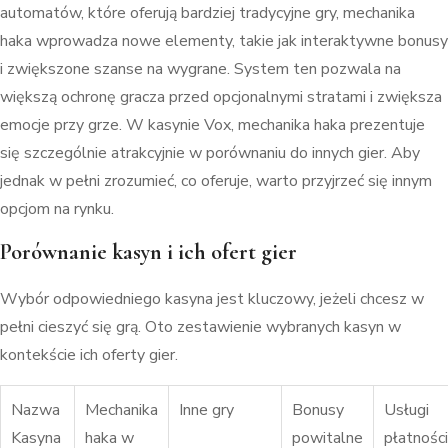
automatów, które oferują bardziej tradycyjne gry, mechanika
haka wprowadza nowe elementy, takie jak interaktywne bonusy
i zwiększone szanse na wygrane. System ten pozwala na
większą ochronę gracza przed opcjonalnymi stratami i zwiększa
emocje przy grze. W kasynie Vox, mechanika haka prezentuje
się szczególnie atrakcyjnie w porównaniu do innych gier. Aby
jednak w pełni zrozumieć, co oferuje, warto przyjrzeć się innym
opcjom na rynku.
Porównanie kasyn i ich ofert gier
Wybór odpowiedniego kasyna jest kluczowy, jeżeli chcesz w
pełni cieszyć się grą. Oto zestawienie wybranych kasyn w
kontekście ich oferty gier.
Nazwa
Mechanika
Inne gry
Bonusy
Usługi
Kasyna
haka w
powitalne
płatności