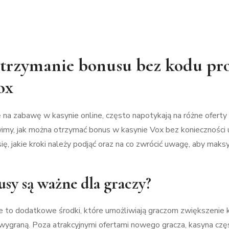
trzymanie bonusu bez kodu pr
ox
ę na zabawę w kasynie online, często napotykają na różne ofert
imy, jak można otrzymać bonus w kasynie Vox bez konieczności
ę, jakie kroki należy podjąć oraz na co zwrócić uwagę, aby mak
sy są ważne dla graczy?
 to dodatkowe środki, które umożliwiają graczom zwiększenie k
 wygraną. Poza atrakcyjnymi ofertami nowego gracza, kasyna czę