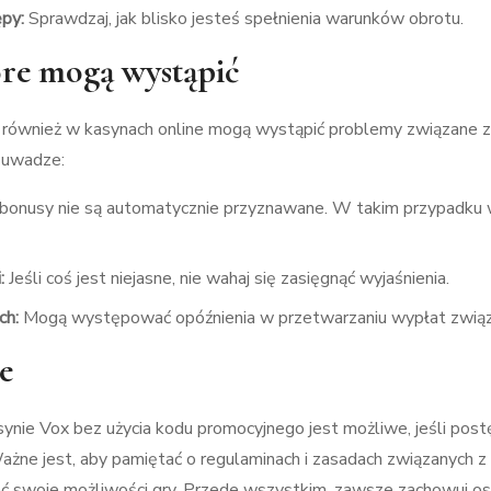
py:
Sprawdzaj, jak blisko jesteś spełnienia warunków obrotu.
óre mogą wystąpić
i, również w kasynach online mogą wystąpić problemy związane z
a uwadze:
bonusy nie są automatycznie przyznawane. W takim przypadku 
:
Jeśli coś jest niejasne, nie wahaj się zasięgnąć wyjaśnienia.
ch:
Mogą występować opóźnienia w przetwarzaniu wypłat związ
e
nie Vox bez użycia kodu promocyjnego jest możliwe, jeśli post
żne jest, aby pamiętać o regulaminach i zasadach związanych z
 swoje możliwości gry. Przede wszystkim, zawsze zachowuj ost