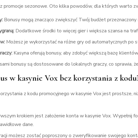
az promocje sezonowe. Oto kilka powodów, dla których warto z
y:
Bonusy mogą znacząco zwiększyć Twój budżet przeznaczony n
graną:
Dodatkowe środki to więcej gier i większa szansa na traf
ów:
Możesz je wykorzystać na różne gry od automatycznych po s
raczy:
Kasyna oferują bonusy, aby zdobyć większą bazę klientów
ami bonusy są dostosowane do lokalnych graczy, co sprawia, że 
us w kasynie Vox bez korzystania z kodu
rzystania z kodu promocyjnego w kasynie Vox jest prostsze, niż 
wszym krokiem jest założenie konta w kasynie Vox. Wypełnij for
rawidłowe dane.
racji możesz zostać poproszony o zweryfikowanie swojego kon