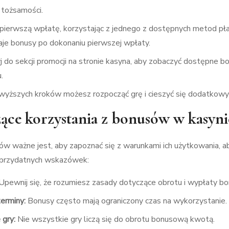
 tożsamości.
pierwszą wpłatę, korzystając z jednego z dostępnych metod pła
je bonusy po dokonaniu pierwszej wpłaty.
j do sekcji promocji na stronie kasyna, aby zobaczyć dostępne b
.
yższych kroków możesz rozpocząć grę i cieszyć się dodatkowy
ące korzystania z bonusów w kasyn
ów ważne jest, aby zapoznać się z warunkami ich użytkowania, a
a przydatnych wskazówek:
Upewnij się, że rozumiesz zasady dotyczące obrotu i wypłaty b
erminy:
Bonusy często mają ograniczony czas na wykorzystanie.
 gry:
Nie wszystkie gry liczą się do obrotu bonusową kwotą.