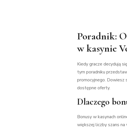
Poradnik: O
w kasynie V
Kiedy gracze decydują si
tym poradniku przedstaw
promocyjnego. Dowiesz si
dostępne oferty.
Dlaczego bonu
Bonusy w kasynach online
większej liczby szans na