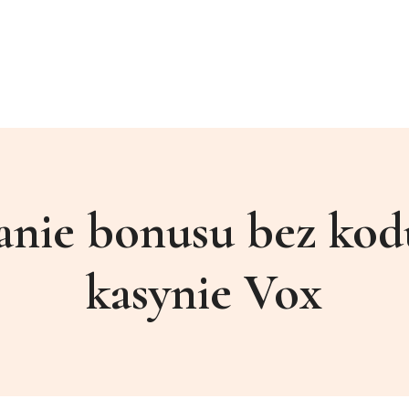
anie bonusu bez ko
kasynie Vox