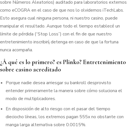
sobre Números Aleatorios) auditado para laboratorios externos
como eCOGRA en el caso de que nos lo olvidemos iTechLabs.
Esto asegura cual ninguna persona, ni nuestro casino, puede
manipular el resultado. Aunque todo el tiempo establecé un
límite de pérdida (“Stop Loss”) con el fin de que nuestro
entretenimiento inscribirí¡ detenga en caso de que la fortuna
nunca acompaña.
¿Â qué es lo primero? es Plinko? Entretenimiento
sobre casino acreditado
Porque nadie desea arriesgar su bankroll desprovisto
entender primeramente la manera sobre cómo soluciona el
modo de multiplicadores.
En disposición de alto riesgo con el pasar del tiempo
dieciocho líneas, los extremos pagan 555x no obstante con
manga larga alternativa sobre 0.0015%.