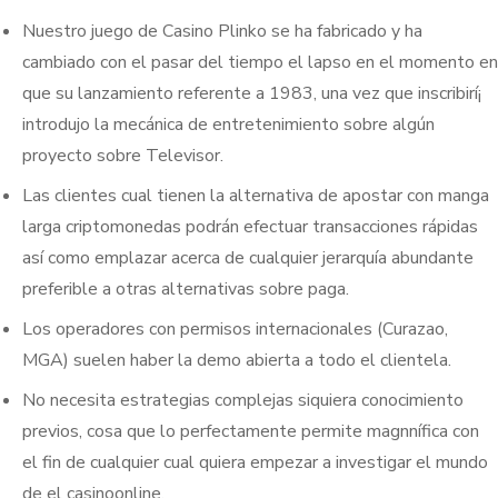
Nuestro juego de Casino Plinko se ha fabricado y ha
cambiado con el pasar del tiempo el lapso en el momento en
que su lanzamiento referente a 1983, una vez que inscribirí¡
introdujo la mecánica de entretenimiento sobre algún
proyecto sobre Televisor.
Las clientes cual tienen la alternativa de apostar con manga
larga criptomonedas podrán efectuar transacciones rápidas
así­ como emplazar acerca de cualquier jerarquía abundante
preferible a otras alternativas sobre paga.
Los operadores con permisos internacionales (Curazao,
MGA) suelen haber la demo abierta a todo el clientela.
No necesita estrategias complejas siquiera conocimiento
previos, cosa que lo perfectamente permite magnnífica con
el fin de cualquier cual quiera empezar a investigar el mundo
de el casinoonline.