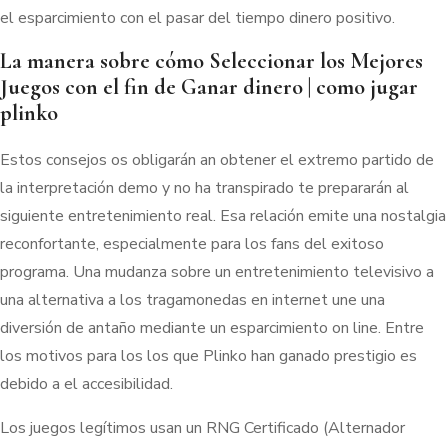
el esparcimiento con el pasar del tiempo dinero positivo.
La manera sobre cómo Seleccionar los Mejores
Juegos con el fin de Ganar dinero | como jugar
plinko
Estos consejos os obligarán an obtener el extremo partido de
la interpretación demo y no ha transpirado te prepararán al
siguiente entretenimiento real. Esa relación emite una nostalgia
reconfortante, especialmente para los fans del exitoso
programa. Una mudanza sobre un entretenimiento televisivo a
una alternativa a los tragamonedas en internet une una
diversión de antaño mediante un esparcimiento on line. Entre
los motivos para los los que Plinko han ganado prestigio es
debido a el accesibilidad.
Los juegos legítimos usan un RNG Certificado (Alternador