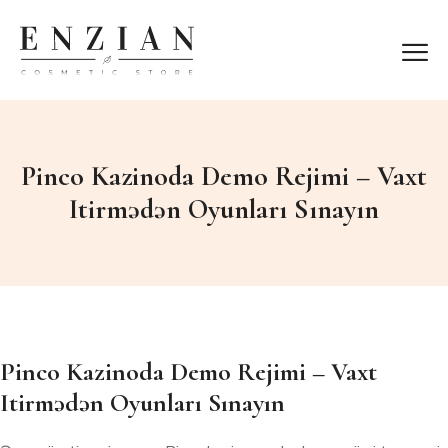
Pinco Kazinoda Demo Rejimi – Vaxt
Itirmədən Oyunları Sınayın
Pinco Kazinoda Demo Rejimi – Vaxt
Itirmədən Oyunları Sınayın