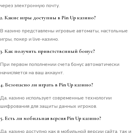
через электронную почту.
2. Какие игры доступны в Pin Up казино?
В казино представлены игровые автоматы, настольные
игры, покер и live-казино.
3. Как получить приветственный бонус?
При первом пополнении счета бонус автоматически
начисляется на ваш аккаунт.
4. Безопасно ли играть в Pin Up казино?
Да, казино использует современные технологии
шифрования для защиты данных игроков.
5. Есть ли мобильная версия Pin Up казино?
Да, казино доступно как в мобильной версии сайта, так и