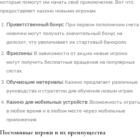
которые помогут им начать своё приключение. Вот что
предоставляет казино новыми игрокам:
Приветственный бонус:
При первом пополнении счета
новички могут получить значительный бонус на
депозит, что увеличивает их стартовый банкролл.
Фриспины:
В зависимости от акции новые игроки
могут получить бесплатные вращения на популярных
слотах.
Обучающие материалы:
Казино предлагает различные
руководства и стратегии для обучения новым играм.
Казино для мобильных устройств:
Возможность играть
в любое время и в любом месте через мобильные
приложения.
Постоянные игроки и их преимущества