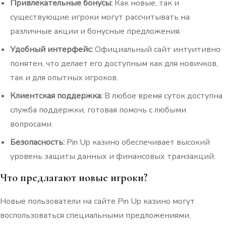
Привлекательные бонусы:
Как новые, так и
существующие игроки могут рассчитывать на
различные акции и бонусные предложения.
Удобный интерфейс:
Официальный сайт интуитивно
понятен, что делает его доступным как для новичков,
так и для опытных игроков.
Клиентская поддержка:
В любое время суток доступна
служба поддержки, готовая помочь с любыми
вопросами.
Безопасность:
Pin Up казино обеспечивает высокий
уровень защиты данных и финансовых транзакций.
Что предлагают новые игроки?
Новые пользователи на сайте Pin Up казино могут
воспользоваться специальными предложениями,