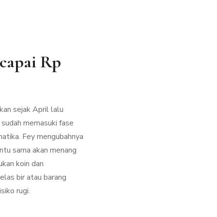
ncapai Rp
n sejak April lalu
a sudah memasuki fase
ormatika. Fey mengubahnya
tentu sama akan menang
kan koin dan
elas bir atau barang
iko rugi.