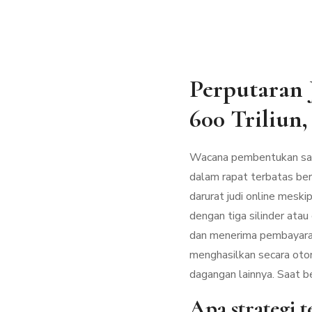
Perputaran 
600 Triliun
Wacana pembentukan satu
dalam rapat terbatas ber
darurat judi online mesk
dengan tiga silinder ata
dan menerima pembayara
menghasilkan secara otom
dagangan lainnya. Saat b
Apa strategi 