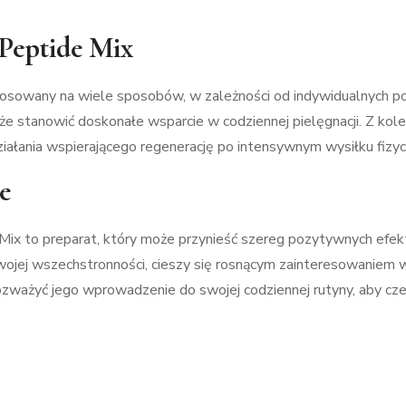
Peptide Mix
osowany na wiele sposobów, w zależności od indywidualnych po
że stanowić doskonałe wsparcie w codziennej pielęgnacji. Z ko
działania wspierającego regenerację po intensywnym wysiłku fizy
e
ix to preparat, który może przynieść szereg pozytywnych efe
wojej wszechstronności, cieszy się rosnącym zainteresowaniem 
ozważyć jego wprowadzenie do swojej codziennej rutyny, aby czer