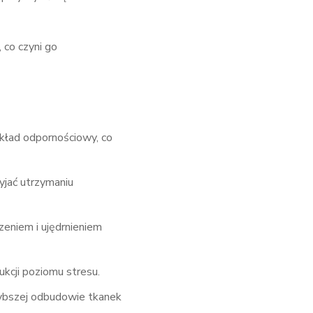
 co czyni go
ład odpornościowy, co
yjać utrzymaniu
eniem i ujędrnieniem
kcji poziomu stresu.
zybszej odbudowie tkanek