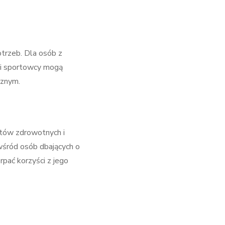
trzeb. Dla osób z
lei sportowcy mogą
cznym.
któw zdrowotnych i
wśród osób dbających o
pać korzyści z jego