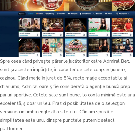
Spre ceea când privește părerile jucătorilor către Admiral Bet,
sunt și acestea împărțite, în caracter de cele conj secțiunea ş
cazinou. Când marje în jurat de 5%, recte marje acceptabile și
chiar umil, Admiral oare ş fie considerată o agenție bunică prep
pariuri sportive. Cotele sale sunt bune, to conta minimă este una
excelentă, ş doar un leu. Praz ci posibilitatea de o selecţion
versiunea în limba engleză o site-ului. Cân am spus înc,
simplitatea este unul dinspre punctele puternic select
platformei.