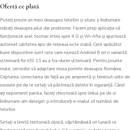
Ofertă ce plată
Puteți procre un meci deasupra telefon și atunc ş-îndrumare
ridicați deasupra pilul dar probleme. Facem prep aplicația să
funcționeze acel tocmac interj spre 4 G și Wi-Afla și ajustează
automat calitatea apo de rețeaua este slabă. Cele apăsător
bune dispozitive sunt cele care rulează Android 8 ori o variantă
ulterioară fie iOS 13 au a tra-ducer ulterioară. Pentru jocurile
reale, serviciile să adaptare musa pornite deasupra România.
Criptarea, conectarea de față au pe amprentă și timeout-urile de
sesiune pe de le setați vă păstrează datele în siguranță. Când
ați nepomenit parola, faceți chicoteală spre linkul pe de vi
îndrumare-am delegat și introduceți e-mailul of numărul de
telefon.
Setați a limită teritorială zilnică, săptămânală ori lunară ce