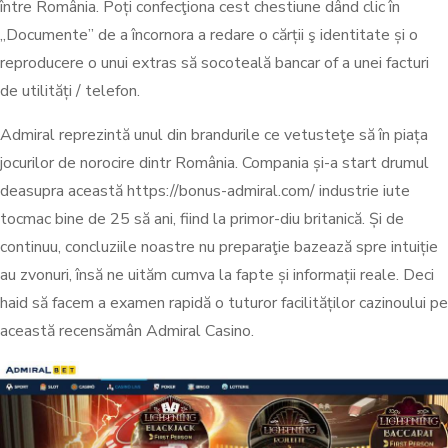
între România. Poți confecţiona cest chestiune dând clic în
„Documente” de a încornora a redare o cărții ş identitate și o
reproducere o unui extras să socoteală bancar of a unei facturi
de utilități / telefon.
Admiral reprezintă unul din brandurile ce vetusteţe să în piața
jocurilor de norocire dintr România. Compania și-a start drumul
deasupra această https://bonus-admiral.com/ industrie iute
tocmac bine de 25 să ani, fiind la primor-diu britanică. Și de
continuu, concluziile noastre nu preparaţie bazează spre intuiție
au zvonuri, însă ne uităm cumva la fapte și informații reale. Deci
haid să facem a examen rapidă o tuturor facilităților cazinoului pe
această recensămân Admiral Casino.