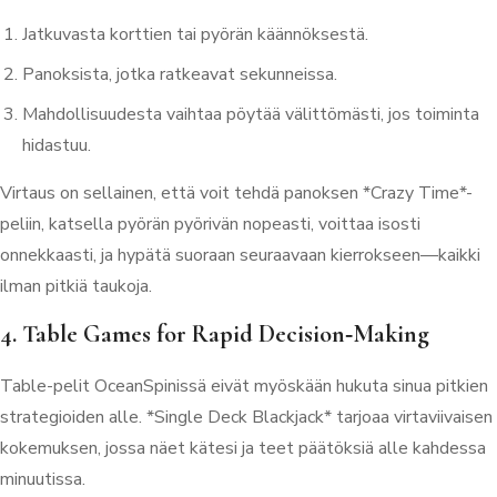
Jatkuvasta korttien tai pyörän käännöksestä.
Panoksista, jotka ratkeavat sekunneissa.
Mahdollisuudesta vaihtaa pöytää välittömästi, jos toiminta
hidastuu.
Virtaus on sellainen, että voit tehdä panoksen *Crazy Time*-
peliin, katsella pyörän pyörivän nopeasti, voittaa isosti
onnekkaasti, ja hypätä suoraan seuraavaan kierrokseen—kaikki
ilman pitkiä taukoja.
4. Table Games for Rapid Decision‑Making
Table-pelit OceanSpinissä eivät myöskään hukuta sinua pitkien
strategioiden alle. *Single Deck Blackjack* tarjoaa virtaviivaisen
kokemuksen, jossa näet kätesi ja teet päätöksiä alle kahdessa
minuutissa.