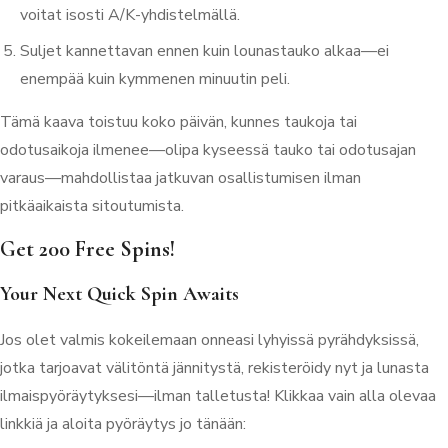
voitat isosti A/K-yhdistelmällä.
Suljet kannettavan ennen kuin lounastauko alkaa—ei
enempää kuin kymmenen minuutin peli.
Tämä kaava toistuu koko päivän, kunnes taukoja tai
odotusaikoja ilmenee—olipa kyseessä tauko tai odotusajan
varaus—mahdollistaa jatkuvan osallistumisen ilman
pitkäaikaista sitoutumista.
Get 200 Free Spins!
Your Next Quick Spin Awaits
Jos olet valmis kokeilemaan onneasi lyhyissä pyrähdyksissä,
jotka tarjoavat välitöntä jännitystä, rekisteröidy nyt ja lunasta
ilmaispyöräytyksesi—ilman talletusta! Klikkaa vain alla olevaa
linkkiä ja aloita pyöräytys jo tänään: