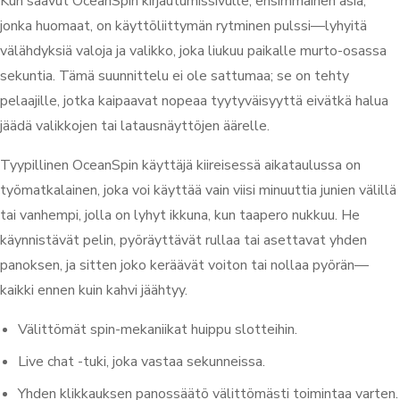
Kun saavut OceanSpin kirjautumissivulle, ensimmäinen asia,
jonka huomaat, on käyttöliittymän rytminen pulssi—lyhyitä
välähdyksiä valoja ja valikko, joka liukuu paikalle murto-osassa
sekuntia. Tämä suunnittelu ei ole sattumaa; se on tehty
pelaajille, jotka kaipaavat nopeaa tyytyväisyyttä eivätkä halua
jäädä valikkojen tai latausnäyttöjen äärelle.
Tyypillinen OceanSpin käyttäjä kiireisessä aikataulussa on
työmatkalainen, joka voi käyttää vain viisi minuuttia junien välillä
tai vanhempi, jolla on lyhyt ikkuna, kun taapero nukkuu. He
käynnistävät pelin, pyöräyttävät rullaa tai asettavat yhden
panoksen, ja sitten joko keräävät voiton tai nollaa pyörän—
kaikki ennen kuin kahvi jäähtyy.
Välittömät spin-mekaniikat huippu slotteihin.
Live chat -tuki, joka vastaa sekunneissa.
Yhden klikkauksen panossäätö välittömästi toimintaa varten.