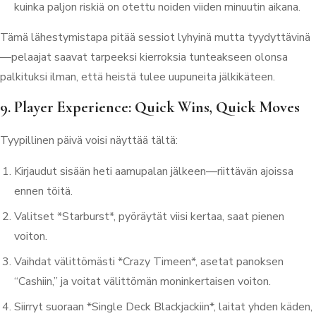
kuinka paljon riskiä on otettu noiden viiden minuutin aikana.
Tämä lähestymistapa pitää sessiot lyhyinä mutta tyydyttävinä
—pelaajat saavat tarpeeksi kierroksia tunteakseen olonsa
palkituksi ilman, että heistä tulee uupuneita jälkikäteen.
9. Player Experience: Quick Wins, Quick Moves
Tyypillinen päivä voisi näyttää tältä:
Kirjaudut sisään heti aamupalan jälkeen—riittävän ajoissa
ennen töitä.
Valitset *Starburst*, pyöräytät viisi kertaa, saat pienen
voiton.
Vaihdat välittömästi *Crazy Timeen*, asetat panoksen
“Cashiin,” ja voitat välittömän moninkertaisen voiton.
Siirryt suoraan *Single Deck Blackjackiin*, laitat yhden käden,