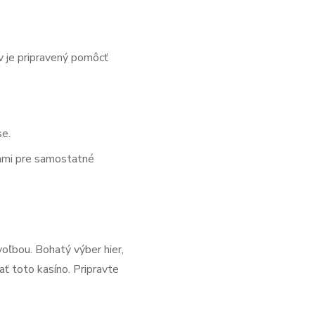
 je pripravený pomôcť
se.
ami pre samostatné
oľbou. Bohatý výber hier,
ť toto kasíno. Pripravte