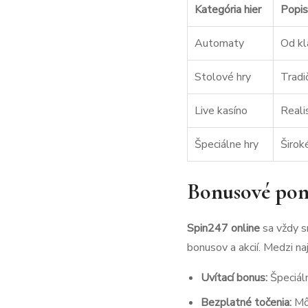
Kategória hier
Popis
Automaty
Od kl
Stolové hry
Tradi
Live kasíno
Reali
Špeciálne hry
Širok
Bonusové po
Spin247 online
sa vždy sn
bonusov a akcií. Medzi na
Uvítací bonus:
Špeciáln
Bezplatné točenia:
Môž