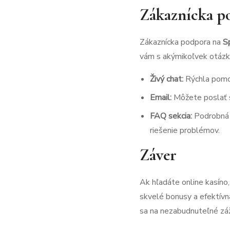
Zákaznícka p
Zákaznícka podpora na
S
vám s akýmikoľvek otázk
Živý chat:
Rýchla pomo
Email:
Môžete poslať s
FAQ sekcia:
Podrobná 
riešenie problémov.
Záver
Ak hľadáte online kasíno,
skvelé bonusy a efektívn
sa na nezabudnuteľné záž