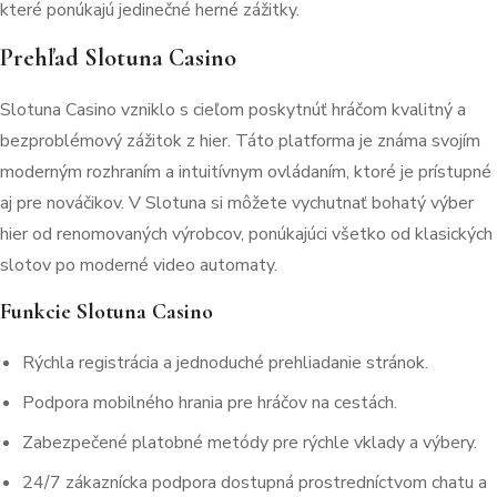
které ponúkajú jedinečné herné zážitky.
Prehľad Slotuna Casino
Slotuna Casino vzniklo s cieľom poskytnúť hráčom kvalitný a
bezproblémový zážitok z hier. Táto platforma je známa svojím
moderným rozhraním a intuitívnym ovládaním, ktoré je prístupné
aj pre nováčikov. V Slotuna si môžete vychutnať bohatý výber
hier od renomovaných výrobcov, ponúkajúci všetko od klasických
slotov po moderné video automaty.
Funkcie Slotuna Casino
Rýchla registrácia a jednoduché prehliadanie stránok.
Podpora mobilného hrania pre hráčov na cestách.
Zabezpečené platobné metódy pre rýchle vklady a výbery.
24/7 zákaznícka podpora dostupná prostredníctvom chatu a