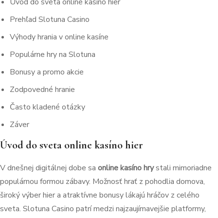
Úvod do sveta online kasíno hier
Prehľad Slotuna Casino
Výhody hrania v online kasíne
Populárne hry na Slotuna
Bonusy a promo akcie
Zodpovedné hranie
Často kladené otázky
Záver
Úvod do sveta online kasíno hier
V dnešnej digitálnej dobe sa
online kasíno hry
stali mimoriadne
populárnou formou zábavy. Možnosť hrať z pohodlia domova,
široký výber hier a atraktívne bonusy lákajú hráčov z celého
sveta. Slotuna Casino patrí medzi najzaujímavejšie platformy,