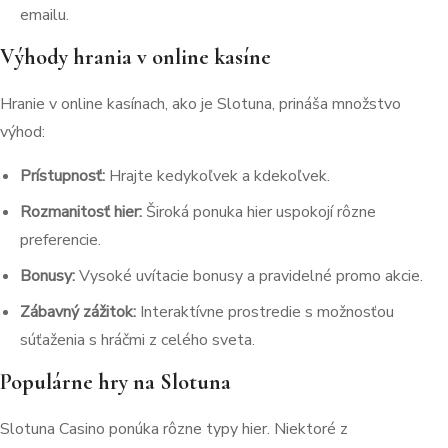
emailu.
Výhody hrania v online kasíne
Hranie v online kasínach, ako je Slotuna, prináša množstvo
výhod:
Prístupnosť:
Hrajte kedykoľvek a kdekoľvek.
Rozmanitosť hier:
Široká ponuka hier uspokojí rôzne
preferencie.
Bonusy:
Vysoké uvítacie bonusy a pravidelné promo akcie.
Zábavný zážitok:
Interaktívne prostredie s možnosťou
súťaženia s hráčmi z celého sveta.
Populárne hry na Slotuna
Slotuna Casino ponúka rôzne typy hier. Niektoré z