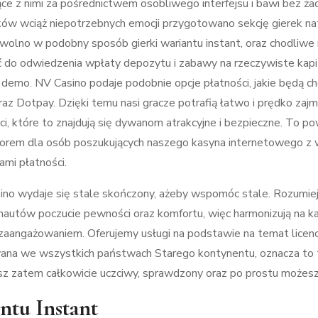
ce z nimi za pośrednictwem osobliwego interfejsu i bawi bez ża
ków wciąż niepotrzebnych emocji przygotowano sekcję gierek n
wolno w podobny sposób gierki wariantu instant, oraz chodliwe 
jść do odwiedzenia wpłaty depozytu i zabawy na rzeczywiste kap
demo. NV Casino podaje podobnie opcje płatności, jakie będą c
az Dotpay. Dzięki temu nasi gracze potrafią łatwo i prędko zaj
ci, które to znajdują się dywanom atrakcyjne i bezpieczne. To p
orem dla osób poszukujących naszego kasyna internetowego z
mi płatności.
no wydaje się stale skończony, ażeby wspomóc stale. Rozumiej
rnautów poczucie pewności oraz komfortu, więc harmonizują na k
zaangażowaniem. Oferujemy usługi na podstawie na temat licen
ana we wszystkich państwach Starego kontynentu, oznacza to t
esz zatem całkowicie uczciwy, sprawdzony oraz po prostu możes
ntu Instant