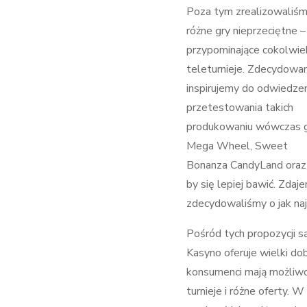
Poza tym zrealizowaliś
różne gry nieprzeciętne –
przypominające cokolwie
teleturnieje. Zdecydowa
inspirujemy do odwiedze
przetestowania takich
produkowaniu wówczas 
Mega Wheel, Sweet
Bonanza CandyLand oraz 
by się lepiej bawić. Zdaj
zdecydowaliśmy o jak naj
Pośród tych propozycji są
Kasyno oferuje wielki do
konsumenci mają możliwoś
turnieje i różne oferty.