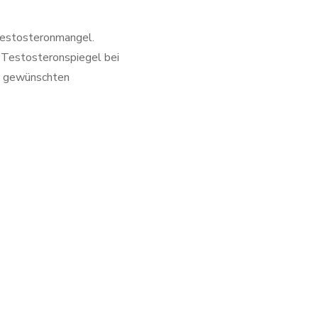
 Testosteronmangel.
 Testosteronspiegel bei
ie gewünschten