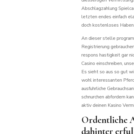
diesseitigen Vermittlun
Abschlagzahlung Spielcas
letzten endes einfach el
doch kostenloses Haben
An dieser stelle program
Registrierung gebrauche
respons hastigkeit gar ni
Casino einschreiben, uns
Es sieht so aus so gut w
wohl interessanten Pferd
ausfuhrliche Gebrauchsan
schnurchen abfordern kan
aktiv deinen Kasino Verm
Ordentliche A
dahinter erfu