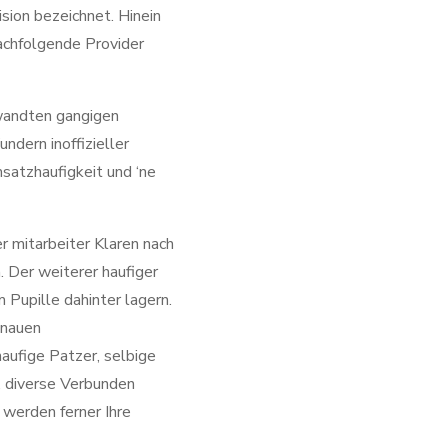
ion bezeichnet. Hinein
achfolgende Provider
wandten gangigen
dern inoffizieller
satzhaufigkeit und ‘ne
er mitarbeiter Klaren nach
 Der weiterer haufiger
 Pupille dahinter lagern.
enauen
aufige Patzer, selbige
, diverse Verbunden
 werden ferner Ihre