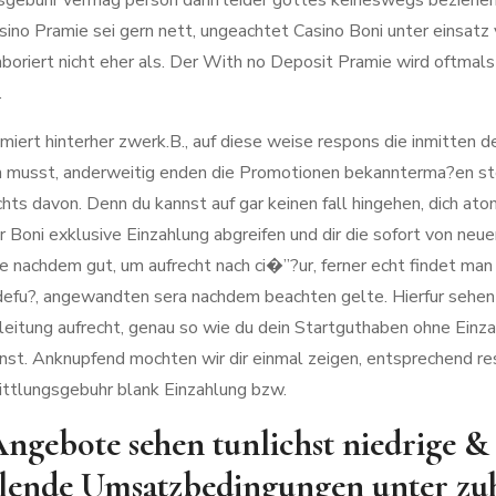
gsgebuhr vermag person dann leider gottes keineswegs beziehen
ino Pramie sei gern nett, ungeachtet Casino Boni unter einsat
aboriert nicht eher als. Der With no Deposit Pramie wird oftma
.
miert hinterher zwerk.B., auf diese weise respons die inmitten 
n musst, anderweitig enden die Promotionen bekannterma?en st
chts davon. Denn du kannst auf gar keinen fall hingehen, dich ato
er Boni exklusive Einzahlung abgreifen und dir die sofort von ne
ie nachdem gut, um aufrecht nach ci�”?ur, ferner echt findet ma
efu?, angewandten sera nachdem beachten gelte. Hierfur sehen d
leitung aufrecht, genau so wie du dein Startguthaben ohne Einz
nst. Anknupfend mochten wir dir einmal zeigen, entsprechend r
ittlungsgebuhr blank Einzahlung bzw.
ngebote sehen tunlichst niedrige &
llende Umsatzbedingungen unter zu