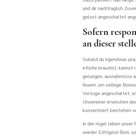
Dazu passiert das lange z
und dir nachtraglich Zuve
gelost angeschaltet ang
Sofern respon
an dieser stel
Sobald du irgendwas praz
etliche brauchst, kannst 
gelungen, ausnahmslos a
feuern, um selbige Bonu
Vorzuge angeschaltet, um 
Unsereiner erwischen das
konzentriert beistehen 
In der regel leben unser 
wieder Echtgeld-Boni, s