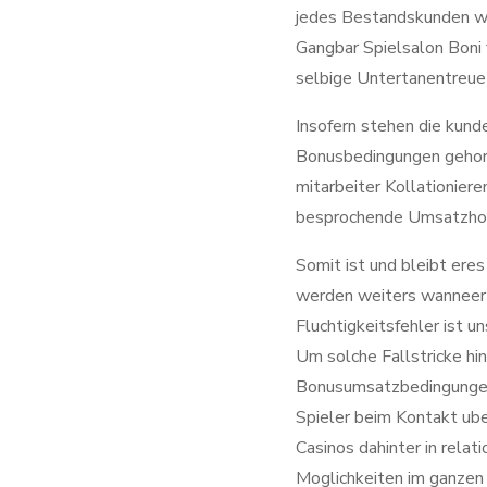
jedes Bestandskunden wi
Gangbar Spielsalon Boni 
selbige Untertanentreue
Insofern stehen die kun
Bonusbedingungen gehort
mitarbeiter Kollationie
besprochende Umsatzhohe
Somit ist und bleibt eres
werden weiters wanneer S
Fluchtigkeitsfehler ist u
Um solche Fallstricke hin
Bonusumsatzbedingungen 
Spieler beim Kontakt ube
Casinos dahinter in relat
Moglichkeiten im ganzen h