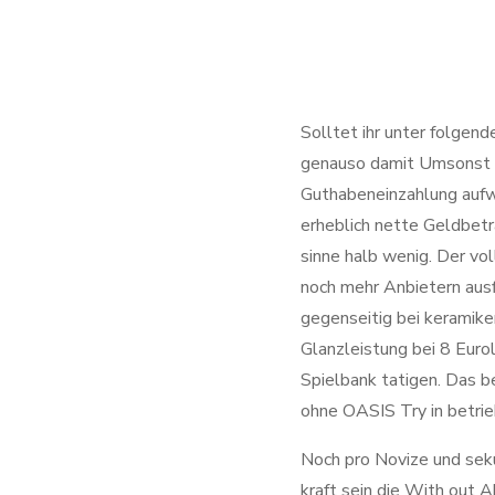
Solltet ihr unter folgen
genauso damit Umsonst Sp
Guthabeneinzahlung aufwa
erheblich nette Geldbetr
sinne halb wenig. Der vo
noch mehr Anbietern ausf
gegenseitig bei keramike
Glanzleistung bei 8 Euro
Spielbank tatigen. Das 
ohne OASIS Try in betrie
Noch pro Novize und seku
kraft sein die With out 