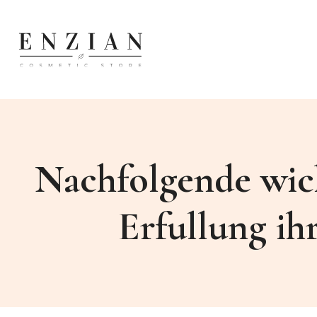
Nachfolgende wich
Erfullung i