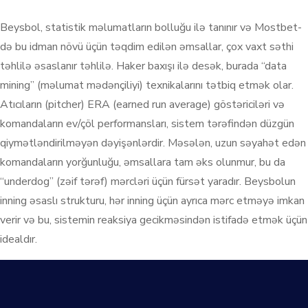
Beysbol, statistik məlumatların bolluğu ilə tanınır və Mostbet-
də bu idman növü üçün təqdim edilən əmsallar, çox vaxt səthi
təhlilə əsaslanır təhlilə. Haker baxışı ilə desək, burada “data
mining” (məlumat mədənçiliyi) texnikalarını tətbiq etmək olar.
Atıcıların (pitcher) ERA (earned run average) göstəriciləri və
komandaların ev/çöl performansları, sistem tərəfindən düzgün
qiymətləndirilməyən dəyişənlərdir. Məsələn, uzun səyahət edən
komandaların yorğunluğu, əmsallara tam əks olunmur, bu da
“underdog” (zəif tərəf) mərcləri üçün fürsət yaradır. Beysbolun
inning əsaslı strukturu, hər inning üçün ayrıca mərc etməyə imkan
verir və bu, sistemin reaksiya gecikməsindən istifadə etmək üçün
idealdır.