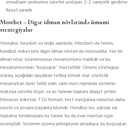
əmsalların yenilənmə sürətini yoxlayın; 1-2 saniyəlik gecikmə
fürsət yaradır.
Mostbet – Digər idman növlərində ümumi
strategiyalar
Voleybol, beysbol və reqbi xaricində, Mostbet-də tennis,
həndbol, kriket kimi digər idman növləri də mövcuddur. Hər bir
idman növü, özünəməxsus mexanizmlərə malikdir və bu
mexanizmlərdəki “boşluqlar” müxtəlifdir. Ümumi strategiya
olaraq, aşağıdakı qaydaları tətbiq etmək olar: statistik
məlumatları dərin təhlil edin, canlı mərc rejimində sistemin
reaksiya sürətini ölçün, və az tanınan liqalara diqqət yetirin.
Məsələn, kriketdə T20 formatı, test matçlarına nisbətən daha
sürətli və proqnozlaşdırıla biləndir. Həndbol isə, yüksək xal
toplama tendensiyası ilə tanınır, bu da over mərcləri üçün
əlverişlidir. Sistemin işləmə prinsiplərini anladıqca, bu boşluqları