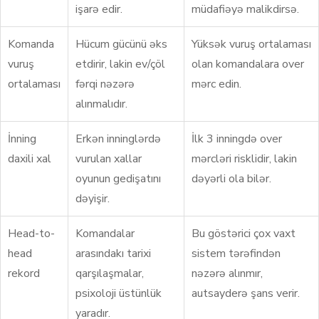
işarə edir.
müdafiəyə malikdirsə.
Komanda
Hücum gücünü əks
Yüksək vuruş ortalaması
vuruş
etdirir, lakin ev/çöl
olan komandalara over
ortalaması
fərqi nəzərə
mərc edin.
alınmalıdır.
İnning
Erkən inninglərdə
İlk 3 inningdə over
daxili xal
vurulan xallar
mərcləri risklidir, lakin
oyunun gedişatını
dəyərli ola bilər.
dəyişir.
Head-to-
Komandalar
Bu göstərici çox vaxt
head
arasındakı tarixi
sistem tərəfindən
rekord
qarşılaşmalar,
nəzərə alınmır,
psixoloji üstünlük
autsayderə şans verir.
yaradır.