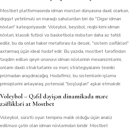
Mostbet platformasında idman mərcləri dünyasına daxil olarkən,
diqqət yetirilməli ən maraqlı sahələrdən biri də "Digər idman
növləri" kateqoriyasıdır. Voleybol, beysbol, reqbi kimi idman
növləri, klassik futbol və basketbola nisbətən daha az təhlil
edilir, bu da onları haker metaforası ilə desək, "sistem zəiflikləri"
axtarmaq üçün ideal hədəf edir. Bu yazıda, mostbet tərəfindən
təqdim edilən qeyri-ənənəvi idman növlərinin mexanizmlərini,
onların daxili strukturlarını və mərc strategiyalarını texniki
prizmadan araşdıracağıq. Hədəfimiz, bu sistemlərin işləmə
prinsiplərini anlayaraq, potensial "boşluqları" aşkar etməkdir.
Voleybol – Qəfil dəyişən dinamikada mərc
zəiflikləri at Mostbet
Voleybol, sürətli oyun tempinə malik olduğu üçün analiz
edilməsi çətin olan idman növlərindən biridir. Mostbet