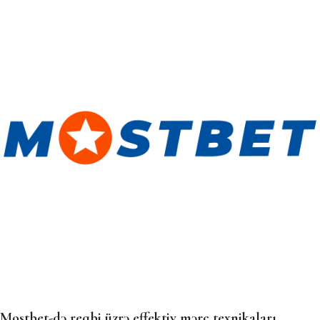
Mostbet-də reqbi üzrə effektiv mərc texnikaları