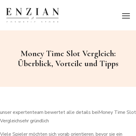
Money Time Slot Vergleich:
Überblick, Vorteile und Tipps
unser expertenteam bewertet alle details beiMoney Time Slot
Vergleichsehr gründlich
Viele Spieler möchten sich vorab orientieren, bevor sie ein