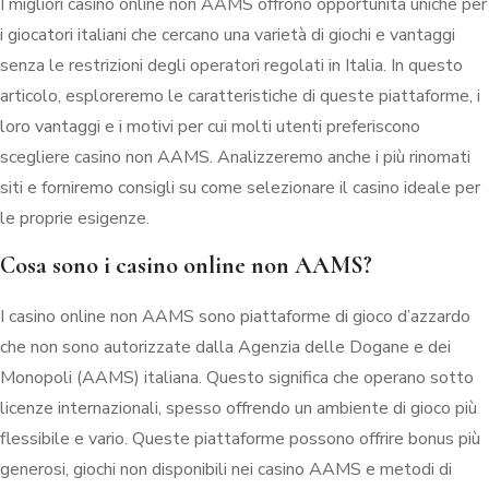
I migliori casino online non AAMS offrono opportunità uniche per
i giocatori italiani che cercano una varietà di giochi e vantaggi
senza le restrizioni degli operatori regolati in Italia. In questo
articolo, esploreremo le caratteristiche di queste piattaforme, i
loro vantaggi e i motivi per cui molti utenti preferiscono
scegliere casino non AAMS. Analizzeremo anche i più rinomati
siti e forniremo consigli su come selezionare il casino ideale per
le proprie esigenze.
Cosa sono i casino online non AAMS?
I casino online non AAMS sono piattaforme di gioco d’azzardo
che non sono autorizzate dalla Agenzia delle Dogane e dei
Monopoli (AAMS) italiana. Questo significa che operano sotto
licenze internazionali, spesso offrendo un ambiente di gioco più
flessibile e vario. Queste piattaforme possono offrire bonus più
generosi, giochi non disponibili nei casino AAMS e metodi di