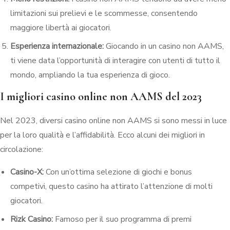
limitazioni sui prelievi e le scommesse, consentendo
maggiore libertà ai giocatori.
Esperienza internazionale:
Giocando in un casino non AAMS,
ti viene data l’opportunità di interagire con utenti di tutto il
mondo, ampliando la tua esperienza di gioco.
I migliori casino online non AAMS del 2023
Nel 2023, diversi casino online non AAMS si sono messi in luce
per la loro qualità e l’affidabilità. Ecco alcuni dei migliori in
circolazione:
Casino-X:
Con un’ottima selezione di giochi e bonus
competivi, questo casino ha attirato l’attenzione di molti
giocatori.
Rizk Casino:
Famoso per il suo programma di premi