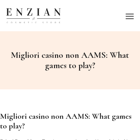
Migliori casino non AAMS: What
games to play?
Migliori casino non AAMS: What games
to play?