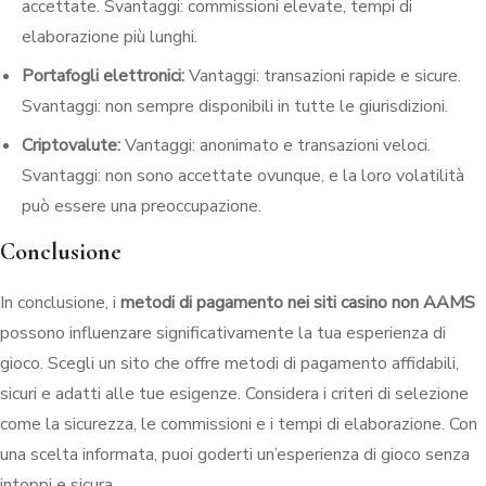
accettate. Svantaggi: commissioni elevate, tempi di
elaborazione più lunghi.
Portafogli elettronici:
Vantaggi: transazioni rapide e sicure.
Svantaggi: non sempre disponibili in tutte le giurisdizioni.
Criptovalute:
Vantaggi: anonimato e transazioni veloci.
Svantaggi: non sono accettate ovunque, e la loro volatilità
può essere una preoccupazione.
Conclusione
In conclusione, i
metodi di pagamento nei siti casino non AAMS
possono influenzare significativamente la tua esperienza di
gioco. Scegli un sito che offre metodi di pagamento affidabili,
sicuri e adatti alle tue esigenze. Considera i criteri di selezione
come la sicurezza, le commissioni e i tempi di elaborazione. Con
una scelta informata, puoi goderti un’esperienza di gioco senza
intoppi e sicura.