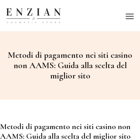
Metodi di pagamento nei siti casino
non AAMS: Guida alla scelta del
miglior sito
Metodi di pagamento nei siti casino non
AAMS: Guida alla scelta del miglior sito