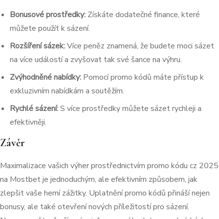
Bonusové prostředky:
Získáte dodatečné finance, které
můžete použít k sázení.
Rozšíření sázek:
Více peněz znamená, že budete moci sázet
na více událostí a zvyšovat tak své šance na výhru.
Zvýhodněné nabídky:
Pomocí promo kódů máte přístup k
exkluzivním nabídkám a soutěžím.
Rychlé sázení:
S více prostředky můžete sázet rychleji a
efektivněji.
Závěr
Maximalizace vašich výher prostřednictvím promo kódu cz 2025
na Mostbet je jednoduchým, ale efektivním způsobem, jak
zlepšit vaše herní zážitky. Uplatnění promo kódů přináší nejen
bonusy, ale také otevření nových příležitostí pro sázení.