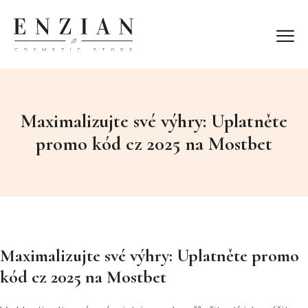
Maximalizujte své výhry: Uplatněte
promo kód cz 2025 na Mostbet
Maximalizujte své výhry: Uplatněte promo
kód cz 2025 na Mostbet