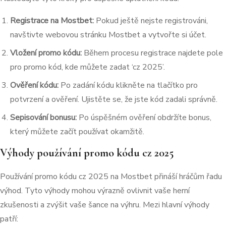
Registrace na Mostbet:
Pokud ještě nejste registrováni,
navštivte webovou stránku Mostbet a vytvořte si účet.
Vložení promo kódu:
Během procesu registrace najdete pole
pro promo kód, kde můžete zadat ‘cz 2025’.
Ověření kódu:
Po zadání kódu klikněte na tlačítko pro
potvrzení a ověření. Ujistěte se, že jste kód zadali správně.
Sepisování bonusu:
Po úspěšném ověření obdržíte bonus,
který můžete začít používat okamžitě.
Výhody používání promo kódu cz 2025
Používání promo kódu cz 2025 na Mostbet přináší hráčům řadu
výhod. Tyto výhody mohou výrazně ovlivnit vaše herní
zkušenosti a zvýšit vaše šance na výhru. Mezi hlavní výhody
patří: