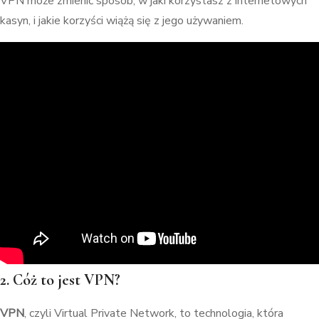
VPN może zmienić sposób, w jaki korzystasz z internetowych
kasyn, i jakie korzyści wiążą się z jego używaniem.
2. Cóż to jest VPN?
VPN
, czyli Virtual Private Network, to technologia, która