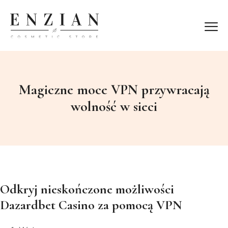
Magiczne moce VPN przywracają
wolność w sieci
Odkryj nieskończone możliwości
Dazardbet Casino za pomocą VPN