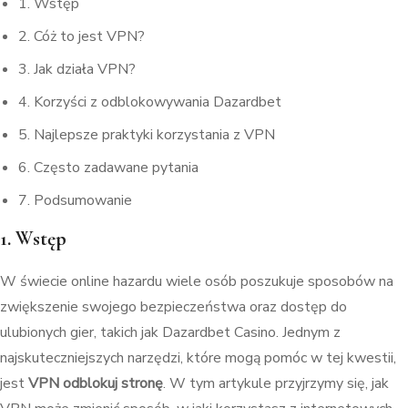
1. Wstęp
2. Cóż to jest VPN?
3. Jak działa VPN?
4. Korzyści z odblokowywania Dazardbet
5. Najlepsze praktyki korzystania z VPN
6. Często zadawane pytania
7. Podsumowanie
1. Wstęp
W świecie online hazardu wiele osób poszukuje sposobów na
zwiększenie swojego bezpieczeństwa oraz dostęp do
ulubionych gier, takich jak Dazardbet Casino. Jednym z
najskuteczniejszych narzędzi, które mogą pomóc w tej kwestii,
jest
VPN odblokuj stronę
. W tym artykule przyjrzymy się, jak