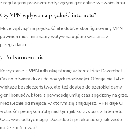
z regulacjami prawnymi dotyczącymi gier online w swoim kraju.
Czy VPN wpływa na prędkość internetu?
Może wpłynąć na prędkość, ale dobrze skonfigurowany VPN
powinien mieć minimalny wpływ na ogólne wrażenia z
przeglądania.
7. Podsumowanie
Korzystanie z
VPN odblokuj stronę
w kontekście Dazardbet
Casino otwiera drzwi do nowych możliwości. Oferuje nie tylko
większe bezpieczeństwo, ale też dostęp do szerokiej gamy
gier i bonusów, które z pewnością umilą czas spędzony na grze.
Niezależnie od miejsca, w którym się znajdujesz, VPN daje Ci
wolność i pełną kontrolę nad tym, jak korzystasz z Internetu.
Czas więc odkryć magię Dazardbet i przekonać się, jak wiele
może zaoferować!