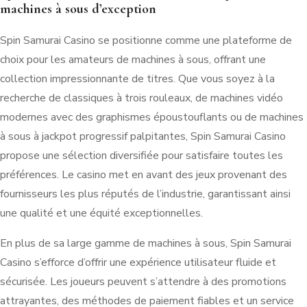
machines à sous d’exception
Spin Samurai Casino se positionne comme une plateforme de
choix pour les amateurs de machines à sous, offrant une
collection impressionnante de titres. Que vous soyez à la
recherche de classiques à trois rouleaux, de machines vidéo
modernes avec des graphismes époustouflants ou de machines
à sous à jackpot progressif palpitantes, Spin Samurai Casino
propose une sélection diversifiée pour satisfaire toutes les
préférences. Le casino met en avant des jeux provenant des
fournisseurs les plus réputés de l’industrie, garantissant ainsi
une qualité et une équité exceptionnelles.
En plus de sa large gamme de machines à sous, Spin Samurai
Casino s’efforce d’offrir une expérience utilisateur fluide et
sécurisée. Les joueurs peuvent s’attendre à des promotions
attrayantes, des méthodes de paiement fiables et un service