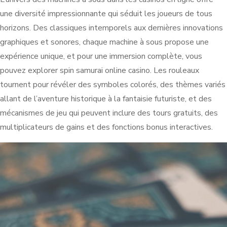
une diversité impressionnante qui séduit les joueurs de tous
horizons. Des classiques intemporels aux dernières innovations
graphiques et sonores, chaque machine à sous propose une
expérience unique, et pour une immersion complète, vous
pouvez explorer spin samurai online casino. Les rouleaux
tournent pour révéler des symboles colorés, des thèmes variés
allant de l’aventure historique à la fantaisie futuriste, et des
mécanismes de jeu qui peuvent inclure des tours gratuits, des
multiplicateurs de gains et des fonctions bonus interactives.