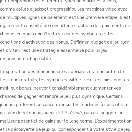
jeu. Comprendre les différents types de machines à sous,
comme celles à jackpot progressif ou les machines vidéo avec
de multiples lignes de paiement, est une première étape. Il est
également conseillé de consulter le tableau des paiements de
chaque jeu pour connaître la valeur des symboles et les
conditions d’activation des bonus. Définir un budget de jeu clair
et s’y tenir est une stratégie essentielle pour un jeu
responsable et agréable.
L’exploration des fonctionnalités spéciales est une autre clé.
Les tours gratuits, les symboles wild et scatters, ainsi que les
mini-jeux bonus, peuvent considérablement augmenter vos
chances de gagner et rendre le jeu plus dynamique. Certains
joueurs préfèrent se concentrer sur les machines à sous offrant
un taux de retour au joueur (RTP) élevé, car cela suggère un
meilleur potentiel de gains sur le long terme. L’expérimentation
et la découverte de jeux qui correspondent à votre style de jeu