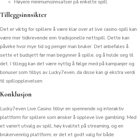
Høyere minimumsinnsatser på enkelte spill.
Tilleggsinnsikter
Det er viktig for spillere å være klar over at live casino-spill kan
være mer tidkrevende enn tradisjonelle nettspill. Dette kan
påvirke hvor mye tid og penger man bruker. Det anbefales å
sette et budsjett før man begynner å spille, og å holde seg til
det. I tillegg kan det være nyttig å følge med på kampanjer og
bonuser som tilbys av Lucky7even, da disse kan gi ekstra verdi
til spillopplevelsen.
Konklusjon
Lucky7even Live Casino tilbyr en spennende og interaktiv
plattform for spillere som ønsker å oppleve live gambling. Med
et variert utvalg av spill, høy kvalitet på streaming, og en
brukervennlig plattform, er det et godt valg for både