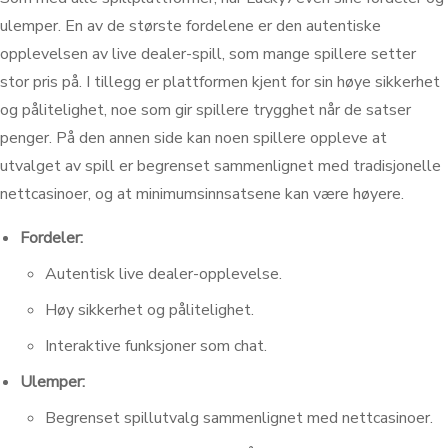
ulemper. En av de største fordelene er den autentiske
opplevelsen av live dealer-spill, som mange spillere setter
stor pris på. I tillegg er plattformen kjent for sin høye sikkerhet
og pålitelighet, noe som gir spillere trygghet når de satser
penger. På den annen side kan noen spillere oppleve at
utvalget av spill er begrenset sammenlignet med tradisjonelle
nettcasinoer, og at minimumsinnsatsene kan være høyere.
Fordeler:
Autentisk live dealer-opplevelse.
Høy sikkerhet og pålitelighet.
Interaktive funksjoner som chat.
Ulemper:
Begrenset spillutvalg sammenlignet med nettcasinoer.