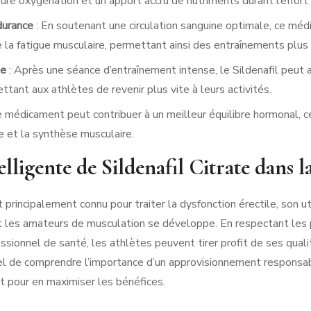
eure oxygénation et un apport accru de nutriments durant l’effort
durance
: En soutenant une circulation sanguine optimale, ce méd
de la fatigue musculaire, permettant ainsi des entraînements plus
ée
: Après une séance d’entraînement intense, le Sildenafil peut a
ttant aux athlètes de revenir plus vite à leurs activités.
e médicament peut contribuer à un meilleur équilibre hormonal, c
e et la synthèse musculaire.
telligente de Sildenafil Citrate dans 
t principalement connu pour traiter la dysfonction érectile, son ut
et les amateurs de musculation se développe. En respectant les
essionnel de santé, les athlètes peuvent tirer profit de ses qua
iel de comprendre l’importance d’un approvisionnement responsabl
t pour en maximiser les bénéfices.