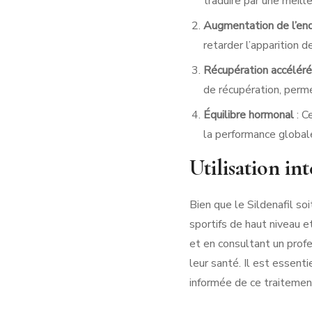
traduire par une meill
Augmentation de l’en
retarder l’apparition 
Récupération accélér
de récupération, perme
Équilibre hormonal
: C
la performance global
Utilisation in
Bien que le Sildenafil soi
sportifs de haut niveau 
et en consultant un prof
leur santé. Il est essent
informée de ce traitemen