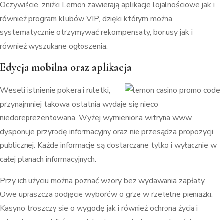
Oczywiście, zniżki Lemon zawierają aplikacje lojalnościowe jak i
również program klubów VIP, dzięki którym można
systematycznie otrzymywać rekompensaty, bonusy jak i
również wyszukane ogłoszenia.
Edycja mobilna oraz aplikacja
Weseli istnienie pokera i ruletki,
przynajmniej takowa ostatnia wydaje się nieco
niedoreprezentowana. Wyżej wymieniona witryna www
dysponuje przyrodę informacyjny oraz nie przesądza propozycji
publicznej. Każde informacje są dostarczane tylko i wyłącznie w
całej planach informacyjnych.
Przy ich użyciu można poznać wzory bez wydawania zapłaty.
Owe upraszcza podjęcie wyborów o grze w rzetelne pieniążki.
Kasyno troszczy sie o wygodę jak i również ochrona życia i