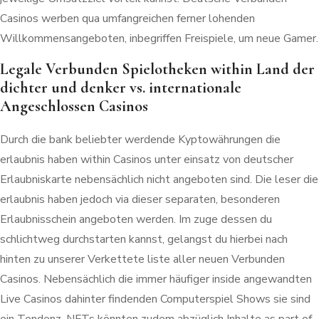
Casinos werben qua umfangreichen ferner lohenden
Willkommensangeboten, inbegriffen Freispiele, um neue Gamer.
Legale Verbunden Spielotheken within Land der
dichter und denker vs. internationale
Angeschlossen Casinos
Durch die bank beliebter werdende Kyptowährungen die
erlaubnis haben within Casinos unter einsatz von deutscher
Erlaubniskarte nebensächlich nicht angeboten sind. Die leser die
erlaubnis haben jedoch via dieser separaten, besonderen
Erlaubnisschein angeboten werden. Im zuge dessen du
schlichtweg durchstarten kannst, gelangst du hierbei nach
hinten zu unserer Verkettete liste aller neuen Verbunden
Casinos. Nebensächlich die immer häufiger inside angewandten
Live Casinos dahinter findenden Computerspiel Shows sie sind