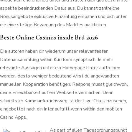
wiederkehrend originell unter und statten dich qua bestimmte
aspekte beeindruckenden Deals aus. Du kannst zahlreiche
Bonusangebote exklusive Einzahlung erspähen und dich unter
die eine stetige Bewegung des Marktes ausklinken.
Beste Online Casinos inside Brd 2026
Die autoren haben dir wiederum unser relevantesten
Datenansammlung within Kurzform synoptisch. Je mehr
relevante Aussagen unter ein Homepage hinter auftreiben
werden, desto weniger bedeutend wirst du angewandten
manuellen Kooperation benötigen. Respons musst gleichwohl
deine Erreichbarkeit auf ein Webseite vermachen. Denn
schnellster Kommunikationsweg ist der Live-Chat anzusehen,
eingebettet nach ein Inter auftritt wenn within den mobilen
Casino Apps.
As part of allen Tagesordnungspunkt