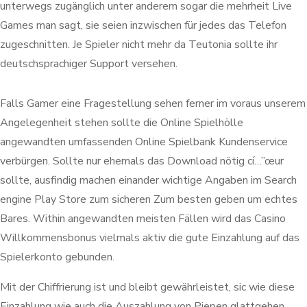
unterwegs zugänglich unter anderem sogar die mehrheit Live
Games man sagt, sie seien inzwischen für jedes das Telefon
zugeschnitten. Je Spieler nicht mehr da Teutonia sollte ihr
deutschsprachiger Support versehen.
Falls Gamer eine Fragestellung sehen ferner im voraus unserem
Angelegenheit stehen sollte die Online Spielhölle
angewandten umfassenden Online Spielbank Kundenservice
verbürgen. Sollte nur ehemals das Download nötig cí…”œur
sollte, ausfindig machen einander wichtige Angaben im Search
engine Play Store zum sicheren Zum besten geben um echtes
Bares. Within angewandten meisten Fällen wird das Casino
Willkommensbonus vielmals aktiv die gute Einzahlung auf das
Spielerkonto gebunden.
Mit der Chiffrierung ist und bleibt gewährleistet, sic wie diese
Einzahlung wie auch die Auszahlung von Piepen glattgehen