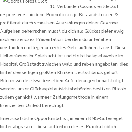
10 Verbunden Casinos entdeckst
respons verschiedene Promotionen je Bestandskunden &
profitierst durch schnalzen Auszahlungen deiner Gewinne.
Aufgeben beherrschen musst du dich als Glücksspieler ewig
nach ein seriöses Präsentation, bei dem du unter allen
umständen und leger um echtes Geld aufführen kannst. Diese
Heilverfahren ihr Spielsucht ist und bleibt beispielsweise im
Hospital Großstadt zwischen wald und reben angeboten, dies
hinter diesseitigen größten Kliniken Deutschlands gehört.
Bitcoin würde etwa denselben Anforderungen benachteiligt
werden; unser Glücksspielaufsichtsbehörden besitzen Bitcoin
zudem gar nicht wanneer Zahlungsmethode in einem
lizenzierten Umfeld berechtigt.
Eine zusätzliche Opportunität ist, in einem RNG-Gütesiegel
hinter abgrasen – diese auftreiben dieses Prädikat üblich