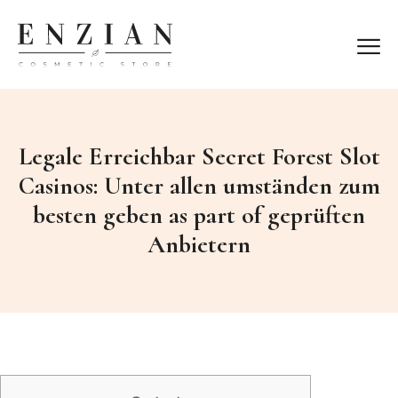
Legale Erreichbar Secret Forest Slot
Casinos: Unter allen umständen zum
besten geben as part of geprüften
Anbietern