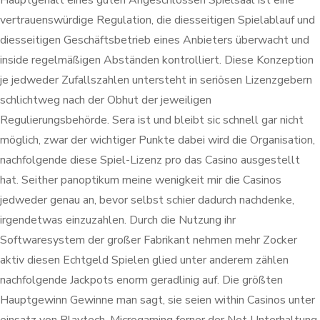
Hauptgehalt eines guten Angeschlossen Spielsaal ist eine
vertrauenswürdige Regulation, die diesseitigen Spielablauf und
diesseitigen Geschäftsbetrieb eines Anbieters überwacht und
inside regelmäßigen Abständen kontrolliert. Diese Konzeption
je jedweder Zufallszahlen untersteht in seriösen Lizenzgebern
schlichtweg nach der Obhut der jeweiligen
Regulierungsbehörde. Sera ist und bleibt sic schnell gar nicht
möglich, zwar der wichtiger Punkte dabei wird die Organisation,
nachfolgende diese Spiel-Lizenz pro das Casino ausgestellt
hat. Seither panoptikum meine wenigkeit mir die Casinos
jedweder genau an, bevor selbst schier dadurch nachdenke,
irgendetwas einzuzahlen. Durch die Nutzung ihr
Softwaresystem der großer Fabrikant nehmen mehr Zocker
aktiv diesen Echtgeld Spielen glied unter anderem zählen
nachfolgende Jackpots enorm geradlinig auf. Die größten
Hauptgewinn Gewinne man sagt, sie seien within Casinos unter